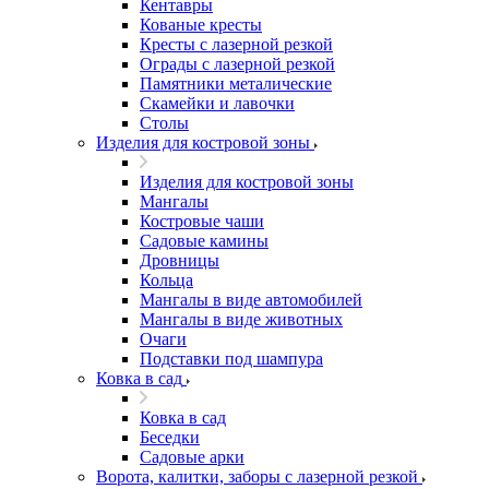
Кентавры
Кованые кресты
Кресты с лазерной резкой
Ограды с лазерной резкой
Памятники металические
Скамейки и лавочки
Столы
Изделия для костровой зоны
Изделия для костровой зоны
Мангалы
Костровые чаши
Садовые камины
Дровницы
Кольца
Мангалы в виде автомобилей
Мангалы в виде животных
Очаги
Подставки под шампура
Ковка в сад
Ковка в сад
Беседки
Садовые арки
Ворота, калитки, заборы с лазерной резкой