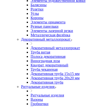
Элементы художественной ковки
Балясины
Розетки
Углы
Короны
Элементы орнамента
Резные панельки
Элементы лазерной резки
Металлическая филёнка
Декоративный металлопрокат
Декоративный металлопрокат
Труба витая
Полоса декоративная
Виноградная лоза
Квадрат декоративный
Труба чеканеная
Декоративная труба 15х15 мм
Декоративная труба 20х20 мм
Декоративная труба
Ритуальные изделия
Ритуальные изделия
Вазоны
Гробнички