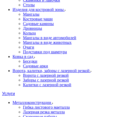
Скамейки и лавочки
Столы
Изделия для костровой зоны
Мангалы
Костровые чаши
Садовые камины
Дровницы
Кольца
Мангалы в виде автомобилей
Мангалы в виде животных
Очаги
Подставки под шампура
Ковка в сад
Беседки
Садовые арки
Ворота, калитки, заборы с лазерной резкой
Ворота с лазерной резкой
Заборы с лазерной резкой
Калитки с лазерной резкой
Услуги
Металлоконструкции
Гибка листового маеталла
Лазерная резка металла
Сварочные работы