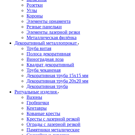
Розетки
Углы
Короны
Элементы орнамента
Резные панельки
Элементы лазерной резки
Металлическая филёнка
Декоративный металлопрокат
Труба витая
Полоса декоративная
Виноградная лоза
Квадрат декоративный
Труба чеканеная
Декоративная труба 15х15 мм
Декоративная труба 20х20 мм
Декоративная труба
Ритуальные изделия
Вазоны
Гробнички
Кентавры
Кованые кресты
Кресты с лазерной резкой
Ограды с лазерной резкой
Памятники металические