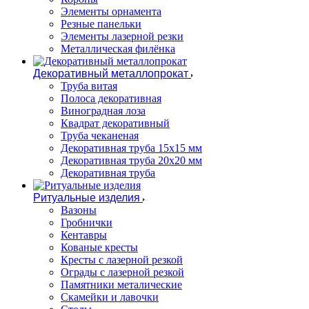
Элементы орнамента
Резные панельки
Элементы лазерной резки
Металлическая филёнка
Декоративный металлопрокат
Труба витая
Полоса декоративная
Виноградная лоза
Квадрат декоративный
Труба чеканеная
Декоративная труба 15х15 мм
Декоративная труба 20х20 мм
Декоративная труба
Ритуальные изделия
Вазоны
Гробнички
Кентавры
Кованые кресты
Кресты с лазерной резкой
Ограды с лазерной резкой
Памятники металические
Скамейки и лавочки