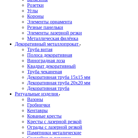
Розетки
Углы
Короны
Элементы орнамента
Резные панельки
Элементы лазерной резки
Металлическая филёнка
Декоративный металлопрокат
Труба витая
Полоса декоративная
Виноградная лоза
Квадрат декоративный
Труба чеканеная
Декоративная труба 15х15 мм
Декоративная труба 20х20 мм
Декоративная труба
Ритуальные изделия
Вазоны
Гробнички
Кентавры
Кованые кресты
Кресты с лазерной резкой
Ограды с лазерной резкой
Памятники металические