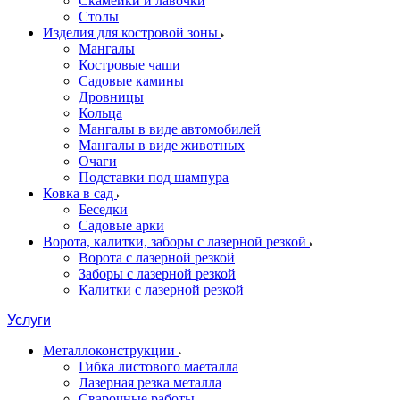
Скамейки и лавочки
Столы
Изделия для костровой зоны
Мангалы
Костровые чаши
Садовые камины
Дровницы
Кольца
Мангалы в виде автомобилей
Мангалы в виде животных
Очаги
Подставки под шампура
Ковка в сад
Беседки
Садовые арки
Ворота, калитки, заборы с лазерной резкой
Ворота с лазерной резкой
Заборы с лазерной резкой
Калитки с лазерной резкой
Услуги
Металлоконструкции
Гибка листового маеталла
Лазерная резка металла
Сварочные работы