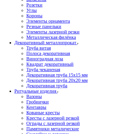
Розетки
Углы
Короны
Элементы орнамента
Резные панельки
Элементы лазерной резки
Металлическая филёнка
Декоративный металлопрокат
Труба витая
Полоса декоративная
Виноградная лоза
Квадрат декоративный
Труба чеканеная
Декоративная труба 15х15 мм
Декоративная труба 20х20 мм
Декоративная труба
Ритуальные изделия
Вазоны
Гробнички
Кентавры
Кованые кресты
Кресты с лазерной резкой
Ограды с лазерной резкой
Памятники металические