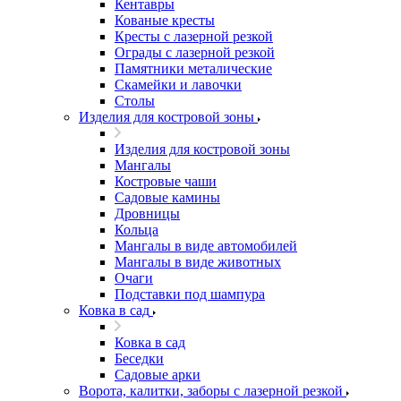
Кентавры
Кованые кресты
Кресты с лазерной резкой
Ограды с лазерной резкой
Памятники металические
Скамейки и лавочки
Столы
Изделия для костровой зоны
Изделия для костровой зоны
Мангалы
Костровые чаши
Садовые камины
Дровницы
Кольца
Мангалы в виде автомобилей
Мангалы в виде животных
Очаги
Подставки под шампура
Ковка в сад
Ковка в сад
Беседки
Садовые арки
Ворота, калитки, заборы с лазерной резкой