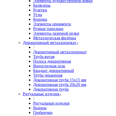
Элементы художественной ковки
Балясины
Розетки
Углы
Короны
Элементы орнамента
Резные панельки
Элементы лазерной резки
Металлическая филёнка
Декоративный металлопрокат
Декоративный металлопрокат
Труба витая
Полоса декоративная
Виноградная лоза
Квадрат декоративный
Труба чеканеная
Декоративная труба 15х15 мм
Декоративная труба 20х20 мм
Декоративная труба
Ритуальные изделия
Ритуальные изделия
Вазоны
Гробнички