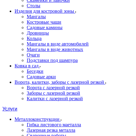
Скамейки и лавочки
Столы
Изделия для костровой зоны
Мангалы
Костровые чаши
Садовые камины
Дровницы
Кольца
Мангалы в виде автомобилей
Мангалы в виде животных
Очаги
Подставки под шампура
Ковка в сад
Беседки
Садовые арки
Ворота, калитки, заборы с лазерной резкой
Ворота с лазерной резкой
Заборы с лазерной резкой
Калитки с лазерной резкой
Услуги
Металлоконструкции
Гибка листового маеталла
Лазерная резка металла
Сварочные работы