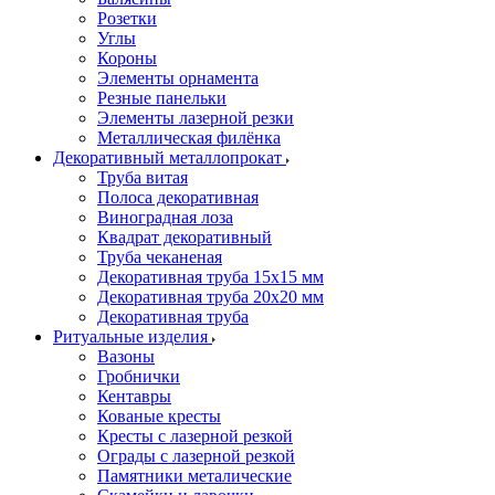
Розетки
Углы
Короны
Элементы орнамента
Резные панельки
Элементы лазерной резки
Металлическая филёнка
Декоративный металлопрокат
Труба витая
Полоса декоративная
Виноградная лоза
Квадрат декоративный
Труба чеканеная
Декоративная труба 15х15 мм
Декоративная труба 20х20 мм
Декоративная труба
Ритуальные изделия
Вазоны
Гробнички
Кентавры
Кованые кресты
Кресты с лазерной резкой
Ограды с лазерной резкой
Памятники металические