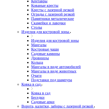
Кентавры
Кованые кресты
Кресты с лазерной резкой
Ограды с лазерной резкой
Памятники металические
Скамейки и лавочки
Столы
Изделия для костровой зоны
Изделия для костровой зоны
Мангалы
Костровые чаши
Садовые камины
Дровницы
Кольца
Мангалы в виде автомобилей
Мангалы в виде животных
Очаги
Подставки под шампура
Ковка в сад
Ковка в сад
Беседки
Садовые арки
Ворота, калитки, заборы с лазерной резкой