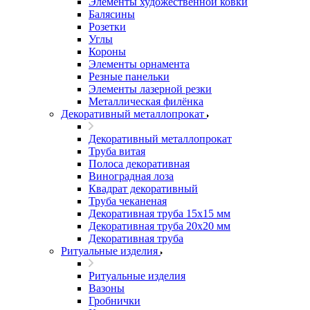
Элементы художественной ковки
Балясины
Розетки
Углы
Короны
Элементы орнамента
Резные панельки
Элементы лазерной резки
Металлическая филёнка
Декоративный металлопрокат
Декоративный металлопрокат
Труба витая
Полоса декоративная
Виноградная лоза
Квадрат декоративный
Труба чеканеная
Декоративная труба 15х15 мм
Декоративная труба 20х20 мм
Декоративная труба
Ритуальные изделия
Ритуальные изделия
Вазоны
Гробнички