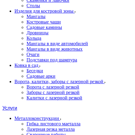
Скамейки и лавочки
Столы
Изделия для костровой зоны
Мангалы
Костровые чаши
Садовые камины
Дровницы
Кольца
Мангалы в виде автомобилей
Мангалы в виде животных
Очаги
Подставки под шампура
Ковка в сад
Беседки
Садовые арки
Ворота, калитки, заборы с лазерной резкой
Ворота с лазерной резкой
Заборы с лазерной резкой
Калитки с лазерной резкой
Услуги
Металлоконструкции
Гибка листового маеталла
Лазерная резка металла
Сварочные работы