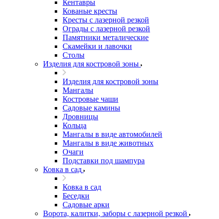
Кентавры
Кованые кресты
Кресты с лазерной резкой
Ограды с лазерной резкой
Памятники металические
Скамейки и лавочки
Столы
Изделия для костровой зоны
Изделия для костровой зоны
Мангалы
Костровые чаши
Садовые камины
Дровницы
Кольца
Мангалы в виде автомобилей
Мангалы в виде животных
Очаги
Подставки под шампура
Ковка в сад
Ковка в сад
Беседки
Садовые арки
Ворота, калитки, заборы с лазерной резкой