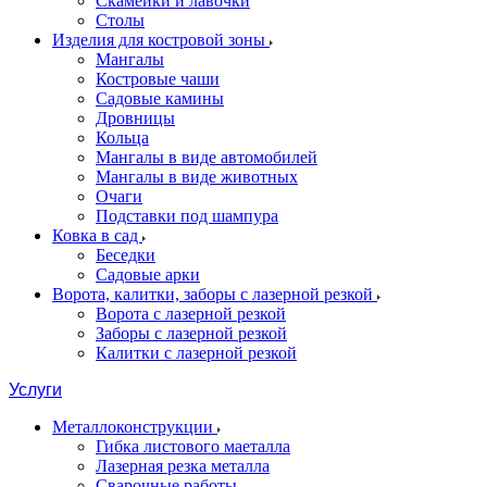
Скамейки и лавочки
Столы
Изделия для костровой зоны
Мангалы
Костровые чаши
Садовые камины
Дровницы
Кольца
Мангалы в виде автомобилей
Мангалы в виде животных
Очаги
Подставки под шампура
Ковка в сад
Беседки
Садовые арки
Ворота, калитки, заборы с лазерной резкой
Ворота с лазерной резкой
Заборы с лазерной резкой
Калитки с лазерной резкой
Услуги
Металлоконструкции
Гибка листового маеталла
Лазерная резка металла
Сварочные работы