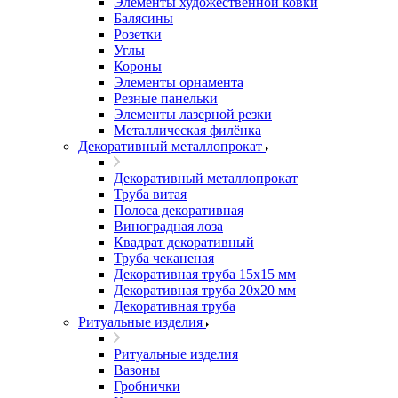
Элементы художественной ковки
Балясины
Розетки
Углы
Короны
Элементы орнамента
Резные панельки
Элементы лазерной резки
Металлическая филёнка
Декоративный металлопрокат
Декоративный металлопрокат
Труба витая
Полоса декоративная
Виноградная лоза
Квадрат декоративный
Труба чеканеная
Декоративная труба 15х15 мм
Декоративная труба 20х20 мм
Декоративная труба
Ритуальные изделия
Ритуальные изделия
Вазоны
Гробнички