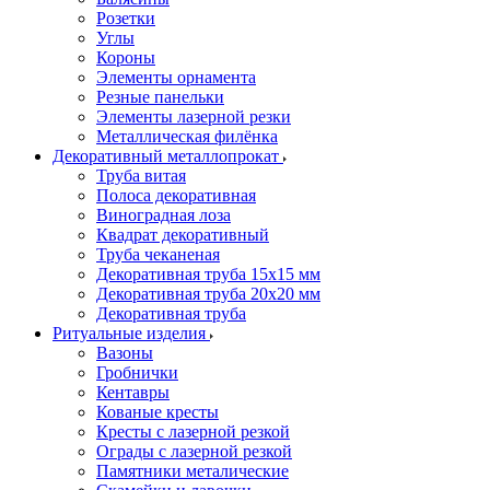
Розетки
Углы
Короны
Элементы орнамента
Резные панельки
Элементы лазерной резки
Металлическая филёнка
Декоративный металлопрокат
Труба витая
Полоса декоративная
Виноградная лоза
Квадрат декоративный
Труба чеканеная
Декоративная труба 15х15 мм
Декоративная труба 20х20 мм
Декоративная труба
Ритуальные изделия
Вазоны
Гробнички
Кентавры
Кованые кресты
Кресты с лазерной резкой
Ограды с лазерной резкой
Памятники металические