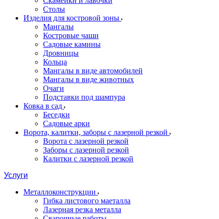
Скамейки и лавочки
Столы
Изделия для костровой зоны
Мангалы
Костровые чаши
Садовые камины
Дровницы
Кольца
Мангалы в виде автомобилей
Мангалы в виде животных
Очаги
Подставки под шампура
Ковка в сад
Беседки
Садовые арки
Ворота, калитки, заборы с лазерной резкой
Ворота с лазерной резкой
Заборы с лазерной резкой
Калитки с лазерной резкой
Услуги
Металлоконструкции
Гибка листового маеталла
Лазерная резка металла
Сварочные работы