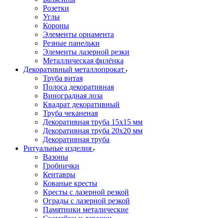
Розетки
Углы
Короны
Элементы орнамента
Резные панельки
Элементы лазерной резки
Металлическая филёнка
Декоративный металлопрокат
Труба витая
Полоса декоративная
Виноградная лоза
Квадрат декоративный
Труба чеканеная
Декоративная труба 15х15 мм
Декоративная труба 20х20 мм
Декоративная труба
Ритуальные изделия
Вазоны
Гробнички
Кентавры
Кованые кресты
Кресты с лазерной резкой
Ограды с лазерной резкой
Памятники металические