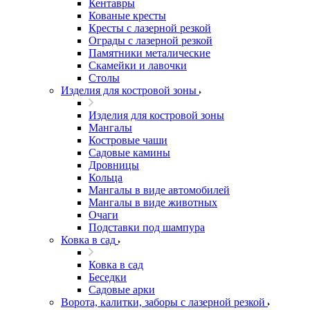
Кентавры
Кованые кресты
Кресты с лазерной резкой
Ограды с лазерной резкой
Памятники металические
Скамейки и лавочки
Столы
Изделия для костровой зоны
Изделия для костровой зоны
Мангалы
Костровые чаши
Садовые камины
Дровницы
Кольца
Мангалы в виде автомобилей
Мангалы в виде животных
Очаги
Подставки под шампура
Ковка в сад
Ковка в сад
Беседки
Садовые арки
Ворота, калитки, заборы с лазерной резкой