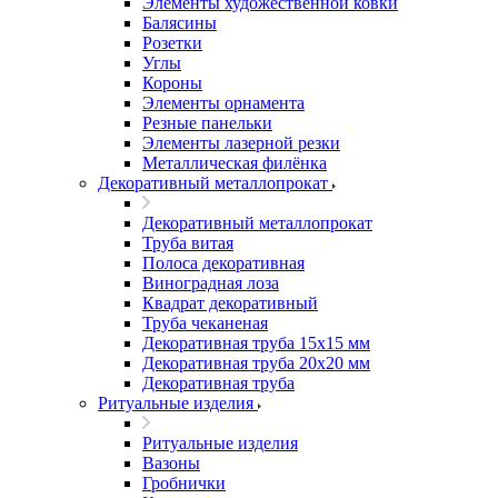
Элементы художественной ковки
Балясины
Розетки
Углы
Короны
Элементы орнамента
Резные панельки
Элементы лазерной резки
Металлическая филёнка
Декоративный металлопрокат
Декоративный металлопрокат
Труба витая
Полоса декоративная
Виноградная лоза
Квадрат декоративный
Труба чеканеная
Декоративная труба 15х15 мм
Декоративная труба 20х20 мм
Декоративная труба
Ритуальные изделия
Ритуальные изделия
Вазоны
Гробнички