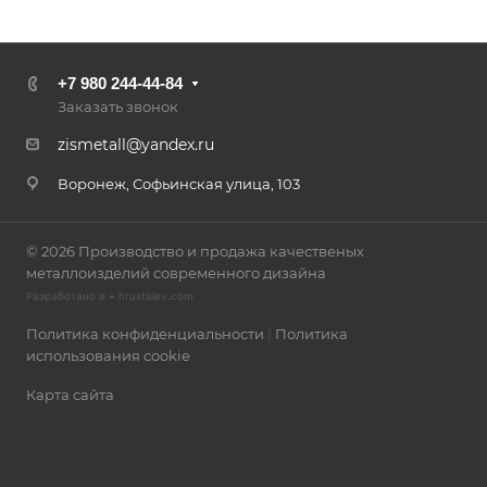
+7 980 244-44-84
Заказать звонок
zismetall@yandex.ru
Воронеж, Софьинская улица, 103
© 2026 Производство и продажа качественых
металлоизделий современного дизайна
Разработано в •
hrustalev.com
Политика конфиденциальности
|
Политика
использования cookie
Карта сайта