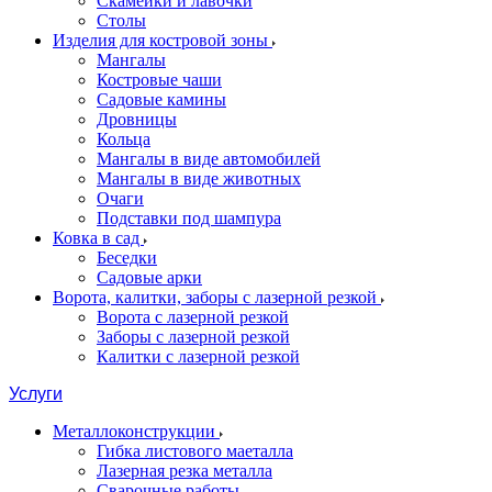
Скамейки и лавочки
Столы
Изделия для костровой зоны
Мангалы
Костровые чаши
Садовые камины
Дровницы
Кольца
Мангалы в виде автомобилей
Мангалы в виде животных
Очаги
Подставки под шампура
Ковка в сад
Беседки
Садовые арки
Ворота, калитки, заборы с лазерной резкой
Ворота с лазерной резкой
Заборы с лазерной резкой
Калитки с лазерной резкой
Услуги
Металлоконструкции
Гибка листового маеталла
Лазерная резка металла
Сварочные работы