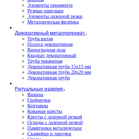
Элементы орнамента
Резные панельки
Элементы лазерной резки
Металлическая филёнка
Декоративный металлопрокат
Труба витая
Полоса декоративная
Виноградная лоза
Квадрат декоративный
Труба чеканеная
Декоративная труба 15х15 мм
Декоративная труба 20х20 мм
Декоративная труба
Ритуальные изделия
Вазоны
Гробнички
Кентавры
Кованые кресты
Кресты с лазерной резкой
Ограды с лазерной резкой
Памятники металические
Скамейки и лавочки