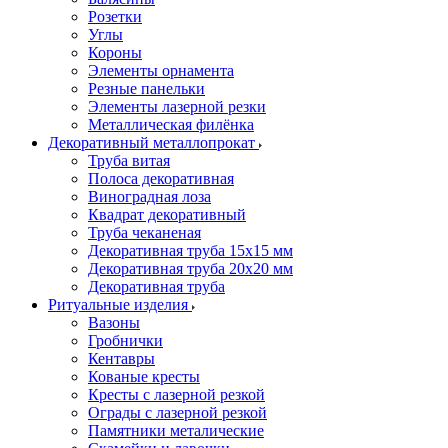
Розетки
Углы
Короны
Элементы орнамента
Резные панельки
Элементы лазерной резки
Металлическая филёнка
Декоративный металлопрокат
Труба витая
Полоса декоративная
Виноградная лоза
Квадрат декоративный
Труба чеканеная
Декоративная труба 15х15 мм
Декоративная труба 20х20 мм
Декоративная труба
Ритуальные изделия
Вазоны
Гробнички
Кентавры
Кованые кресты
Кресты с лазерной резкой
Ограды с лазерной резкой
Памятники металические