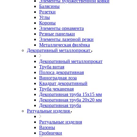
Элементы художественной ковки
Балясины
Розетки
Углы
Короны
Элементы орнамента
Резные панельки
Элементы лазерной резки
Металлическая филёнка
Декоративный металлопрокат
Декоративный металлопрокат
Труба витая
Полоса декоративная
Виноградная лоза
Квадрат декоративный
Труба чеканеная
Декоративная труба 15х15 мм
Декоративная труба 20х20 мм
Декоративная труба
Ритуальные изделия
Ритуальные изделия
Вазоны
Гробнички