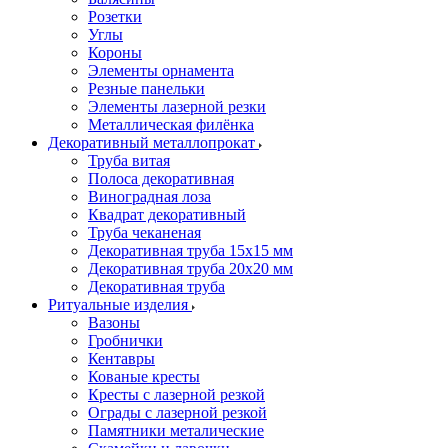
Розетки
Углы
Короны
Элементы орнамента
Резные панельки
Элементы лазерной резки
Металлическая филёнка
Декоративный металлопрокат
Труба витая
Полоса декоративная
Виноградная лоза
Квадрат декоративный
Труба чеканеная
Декоративная труба 15х15 мм
Декоративная труба 20х20 мм
Декоративная труба
Ритуальные изделия
Вазоны
Гробнички
Кентавры
Кованые кресты
Кресты с лазерной резкой
Ограды с лазерной резкой
Памятники металические