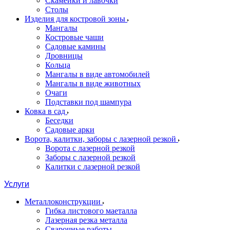
Скамейки и лавочки
Столы
Изделия для костровой зоны
Мангалы
Костровые чаши
Садовые камины
Дровницы
Кольца
Мангалы в виде автомобилей
Мангалы в виде животных
Очаги
Подставки под шампура
Ковка в сад
Беседки
Садовые арки
Ворота, калитки, заборы с лазерной резкой
Ворота с лазерной резкой
Заборы с лазерной резкой
Калитки с лазерной резкой
Услуги
Металлоконструкции
Гибка листового маеталла
Лазерная резка металла
Сварочные работы