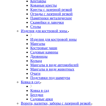
Кентавры
Кованые кресты
Кресты с лазерной резкой
Ограды с лазерной резкой
Памятники металические
Скамейки и лавочки
Столы
Изделия для костровой зоны
Изделия для костровой зоны
Мангалы
Костровые чаши
Садовые камины
Дровницы
Кольца
Мангалы в виде автомобилей
Мангалы в виде животных
Очаги
Подставки под шампура
Ковка в сад
Ковка в сад
Беседки
Садовые арки
Ворота, калитки, заборы с лазерной резкой