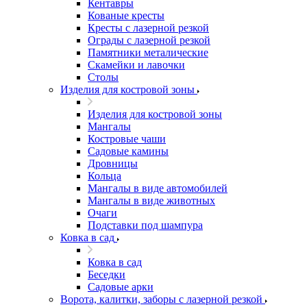
Кентавры
Кованые кресты
Кресты с лазерной резкой
Ограды с лазерной резкой
Памятники металические
Скамейки и лавочки
Столы
Изделия для костровой зоны
Изделия для костровой зоны
Мангалы
Костровые чаши
Садовые камины
Дровницы
Кольца
Мангалы в виде автомобилей
Мангалы в виде животных
Очаги
Подставки под шампура
Ковка в сад
Ковка в сад
Беседки
Садовые арки
Ворота, калитки, заборы с лазерной резкой