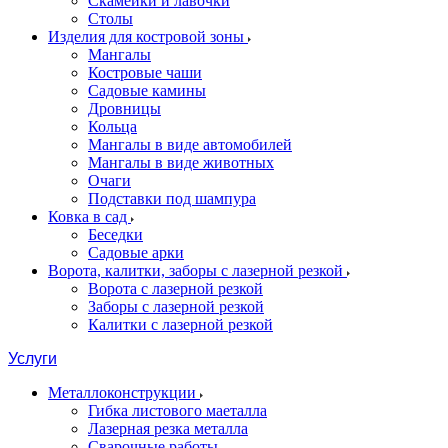
Скамейки и лавочки
Столы
Изделия для костровой зоны
Мангалы
Костровые чаши
Садовые камины
Дровницы
Кольца
Мангалы в виде автомобилей
Мангалы в виде животных
Очаги
Подставки под шампура
Ковка в сад
Беседки
Садовые арки
Ворота, калитки, заборы с лазерной резкой
Ворота с лазерной резкой
Заборы с лазерной резкой
Калитки с лазерной резкой
Услуги
Металлоконструкции
Гибка листового маеталла
Лазерная резка металла
Сварочные работы