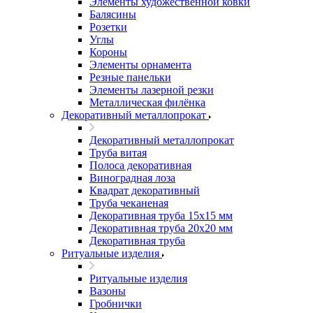
Элементы художественной ковки
Балясины
Розетки
Углы
Короны
Элементы орнамента
Резные панельки
Элементы лазерной резки
Металлическая филёнка
Декоративный металлопрокат
Декоративный металлопрокат
Труба витая
Полоса декоративная
Виноградная лоза
Квадрат декоративный
Труба чеканеная
Декоративная труба 15х15 мм
Декоративная труба 20х20 мм
Декоративная труба
Ритуальные изделия
Ритуальные изделия
Вазоны
Гробнички