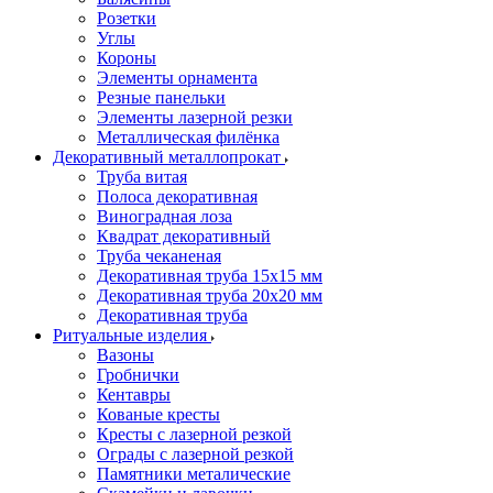
Розетки
Углы
Короны
Элементы орнамента
Резные панельки
Элементы лазерной резки
Металлическая филёнка
Декоративный металлопрокат
Труба витая
Полоса декоративная
Виноградная лоза
Квадрат декоративный
Труба чеканеная
Декоративная труба 15х15 мм
Декоративная труба 20х20 мм
Декоративная труба
Ритуальные изделия
Вазоны
Гробнички
Кентавры
Кованые кресты
Кресты с лазерной резкой
Ограды с лазерной резкой
Памятники металические