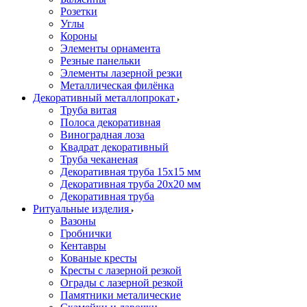
Розетки
Углы
Короны
Элементы орнамента
Резные панельки
Элементы лазерной резки
Металлическая филёнка
Декоративный металлопрокат
Труба витая
Полоса декоративная
Виноградная лоза
Квадрат декоративный
Труба чеканеная
Декоративная труба 15х15 мм
Декоративная труба 20х20 мм
Декоративная труба
Ритуальные изделия
Вазоны
Гробнички
Кентавры
Кованые кресты
Кресты с лазерной резкой
Ограды с лазерной резкой
Памятники металические