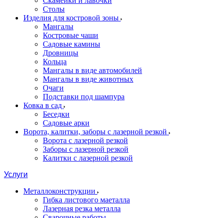
Скамейки и лавочки
Столы
Изделия для костровой зоны
Мангалы
Костровые чаши
Садовые камины
Дровницы
Кольца
Мангалы в виде автомобилей
Мангалы в виде животных
Очаги
Подставки под шампура
Ковка в сад
Беседки
Садовые арки
Ворота, калитки, заборы с лазерной резкой
Ворота с лазерной резкой
Заборы с лазерной резкой
Калитки с лазерной резкой
Услуги
Металлоконструкции
Гибка листового маеталла
Лазерная резка металла
Сварочные работы