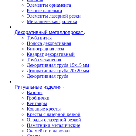
Элементы орнамента
Резные панельки
Элементы лазерной резки
Металлическая филёнка
Декоративный металлопрокат
Труба витая
Полоса декоративная
Виноградная лоза
Квадрат декоративный
Труба чеканеная
Декоративная труба 15х15 мм
Декоративная труба 20х20 мм
Декоративная труба
Ритуальные изделия
Вазоны
Гробнички
Кентавры
Кованые кресты
Кресты с лазерной резкой
Ограды с лазерной резкой
Памятники металические
Скамейки и лавочки