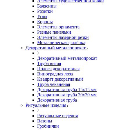
Элементы художественной ковки
Балясины
Розетки
Углы
Короны
Элементы орнамента
Резные панельки
Элементы лазерной резки
Металлическая филёнка
Декоративный металлопрокат
Декоративный металлопрокат
Труба витая
Полоса декоративная
Виноградная лоза
Квадрат декоративный
Труба чеканеная
Декоративная труба 15х15 мм
Декоративная труба 20х20 мм
Декоративная труба
Ритуальные изделия
Ритуальные изделия
Вазоны
Гробнички