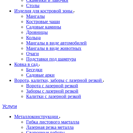
Скамейки и лавочки
Столы
Изделия для костровой зоны
Мангалы
Костровые чаши
Садовые камины
Дровницы
Кольца
Мангалы в виде автомобилей
Мангалы в виде животных
Очаги
Подставки под шампура
Ковка в сад
Беседки
Садовые арки
Ворота, калитки, заборы с лазерной резкой
Ворота с лазерной резкой
Заборы с лазерной резкой
Калитки с лазерной резкой
Услуги
Металлоконструкции
Гибка листового маеталла
Лазерная резка металла
Сварочные работы