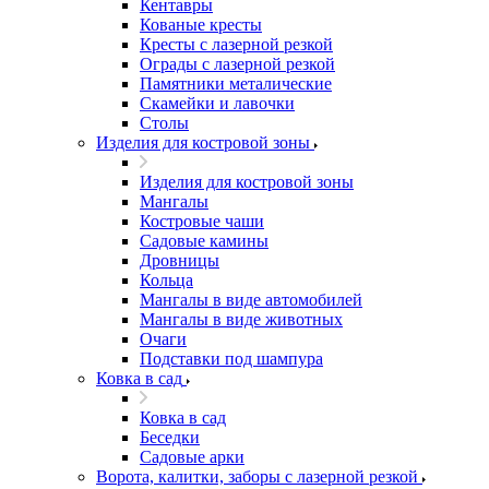
Кентавры
Кованые кресты
Кресты с лазерной резкой
Ограды с лазерной резкой
Памятники металические
Скамейки и лавочки
Столы
Изделия для костровой зоны
Изделия для костровой зоны
Мангалы
Костровые чаши
Садовые камины
Дровницы
Кольца
Мангалы в виде автомобилей
Мангалы в виде животных
Очаги
Подставки под шампура
Ковка в сад
Ковка в сад
Беседки
Садовые арки
Ворота, калитки, заборы с лазерной резкой