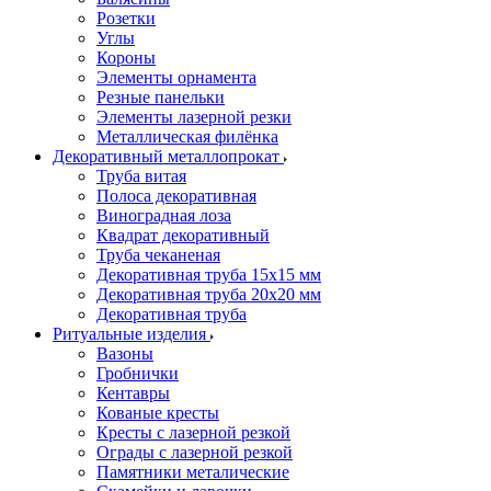
Розетки
Углы
Короны
Элементы орнамента
Резные панельки
Элементы лазерной резки
Металлическая филёнка
Декоративный металлопрокат
Труба витая
Полоса декоративная
Виноградная лоза
Квадрат декоративный
Труба чеканеная
Декоративная труба 15х15 мм
Декоративная труба 20х20 мм
Декоративная труба
Ритуальные изделия
Вазоны
Гробнички
Кентавры
Кованые кресты
Кресты с лазерной резкой
Ограды с лазерной резкой
Памятники металические