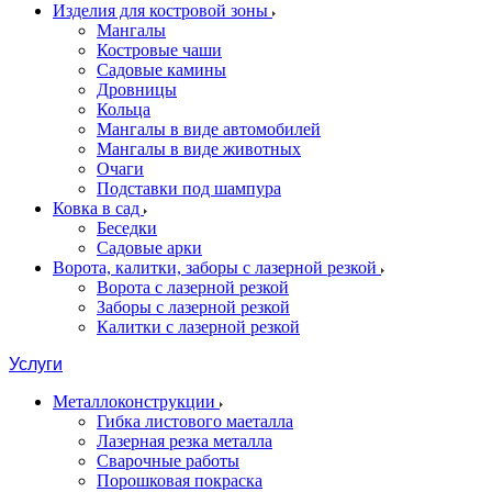
Изделия для костровой зоны
Мангалы
Костровые чаши
Садовые камины
Дровницы
Кольца
Мангалы в виде автомобилей
Мангалы в виде животных
Очаги
Подставки под шампура
Ковка в сад
Беседки
Садовые арки
Ворота, калитки, заборы с лазерной резкой
Ворота с лазерной резкой
Заборы с лазерной резкой
Калитки с лазерной резкой
Услуги
Металлоконструкции
Гибка листового маеталла
Лазерная резка металла
Сварочные работы
Порошковая покраска