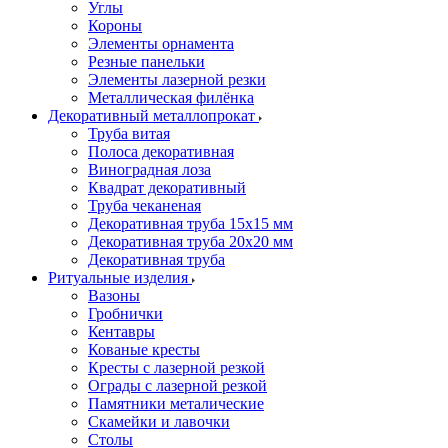
Углы
Короны
Элементы орнамента
Резные панельки
Элементы лазерной резки
Металлическая филёнка
Декоративный металлопрокат
Труба витая
Полоса декоративная
Виноградная лоза
Квадрат декоративный
Труба чеканеная
Декоративная труба 15х15 мм
Декоративная труба 20х20 мм
Декоративная труба
Ритуальные изделия
Вазоны
Гробнички
Кентавры
Кованые кресты
Кресты с лазерной резкой
Ограды с лазерной резкой
Памятники металические
Скамейки и лавочки
Столы