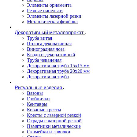
Элементы орнамента
Резные панельки
Элементы лазерной резки
Металлическая филёнка
Декоративный металлопрокат
Труба витая
Полоса декоративная
Виноградная лоза
Квадрат декоративный
Труба чеканеная
Декоративная труба 15х15 мм
Декоративная труба 20х20 мм
Декоративная труба
Ритуальные изделия
Вазоны
Гробнички
Кентавры
Кованые кресты
Кресты с лазерной резкой
Ограды с лазерной резкой
Памятники металические
Скамейки и лавочки