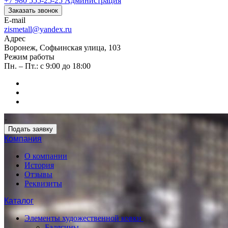
+7 980 555-25-25
Администрация
Заказать звонок
E-mail
zismetall@yandex.ru
Адрес
Воронеж, Софьинская улица, 103
Режим работы
Пн. – Пт.: с 9:00 до 18:00
Подать заявку
Компания
О компании
История
Отзывы
Реквизиты
Каталог
Элементы художественной ковки
Балясины