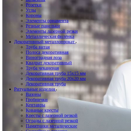
Розетки
Углы
Короны
Элементы орнамента
Резные панельки
Элементы лазерной резки
Металлическая филёнка
Декоративный металлопрокат
Труба витая
Полоса декоративная
Виноградная лоза
Квадрат декоративный
Труба чеканеная
Декоративная труба 15х15 мм
Декоративная труба 20х20 мм
Декоративная труба
Ритуальные изделия
Вазоны
Гробнички
Кентавры
Кованые кресты
Кресты с лазерной резкой
Ограды с лазерной резкой
Памятники металические