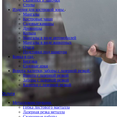
Скамейки и лавочки
Столы
Изделия для костровой зоны
Мангалы
Костровые чаши
Садовые камины
Дровницы
Кольца
Мангалы в виде автомобилей
Мангалы в виде животных
Очаги
Подставки под шампура
Ковка в сад
Беседки
Садовые арки
Ворота, калитки, заборы с лазерной резкой
Ворота с лазерной резкой
Заборы с лазерной резкой
Калитки с лазерной резкой
Услуги
Металлоконструкции
Гибка листового маеталла
Лазерная резка металла
Сварочные работы