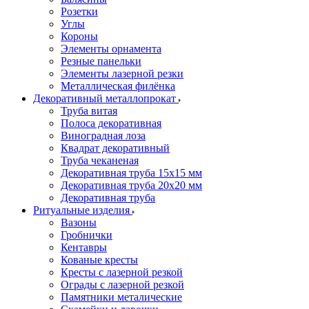
Розетки
Углы
Короны
Элементы орнамента
Резные панельки
Элементы лазерной резки
Металлическая филёнка
Декоративный металлопрокат
Труба витая
Полоса декоративная
Виноградная лоза
Квадрат декоративный
Труба чеканеная
Декоративная труба 15х15 мм
Декоративная труба 20х20 мм
Декоративная труба
Ритуальные изделия
Вазоны
Гробнички
Кентавры
Кованые кресты
Кресты с лазерной резкой
Ограды с лазерной резкой
Памятники металические