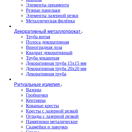
Элементы орнамента
Резные панельки
Элементы лазерной резки
Металлическая филёнка
Декоративный металлопрокат
Труба витая
Полоса декоративная
Виноградная лоза
Квадрат декоративный
Труба чеканеная
Декоративная труба 15х15 мм
Декоративная труба 20х20 мм
Декоративная труба
Ритуальные изделия
Вазоны
Гробнички
Кентавры
Кованые кресты
Кресты с лазерной резкой
Ограды с лазерной резкой
Памятники металические
Скамейки и лавочки