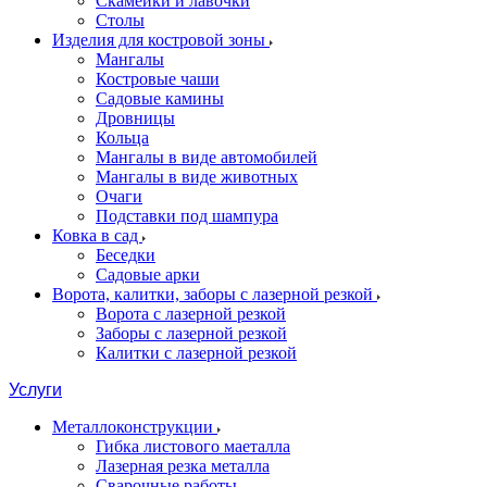
Скамейки и лавочки
Столы
Изделия для костровой зоны
Мангалы
Костровые чаши
Садовые камины
Дровницы
Кольца
Мангалы в виде автомобилей
Мангалы в виде животных
Очаги
Подставки под шампура
Ковка в сад
Беседки
Садовые арки
Ворота, калитки, заборы с лазерной резкой
Ворота с лазерной резкой
Заборы с лазерной резкой
Калитки с лазерной резкой
Услуги
Металлоконструкции
Гибка листового маеталла
Лазерная резка металла
Сварочные работы