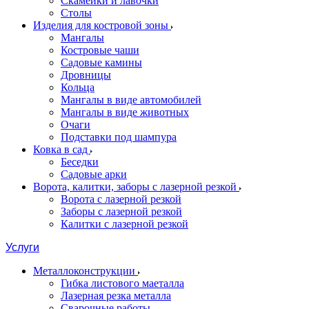
Скамейки и лавочки
Столы
Изделия для костровой зоны
Мангалы
Костровые чаши
Садовые камины
Дровницы
Кольца
Мангалы в виде автомобилей
Мангалы в виде животных
Очаги
Подставки под шампура
Ковка в сад
Беседки
Садовые арки
Ворота, калитки, заборы с лазерной резкой
Ворота с лазерной резкой
Заборы с лазерной резкой
Калитки с лазерной резкой
Услуги
Металлоконструкции
Гибка листового маеталла
Лазерная резка металла
Сварочные работы