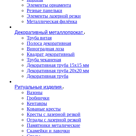
Элементы орнамента
Резные панельки
Элементы лазерной резки
Металлическая филёнка
Декоративный металлопрокат
Труба витая
Полоса декоративная
Виноградная лоза
Квадрат декоративный
Труба чеканеная
Декоративная труба 15х15 мм
Декоративная труба 20х20 мм
Декоративная труба
Ритуальные изделия
Вазоны
Гробнички
Кентавры
Кованые кресты
Кресты с лазерной резкой
Ограды с лазерной резкой
Памятники металические
Скамейки и лавочки