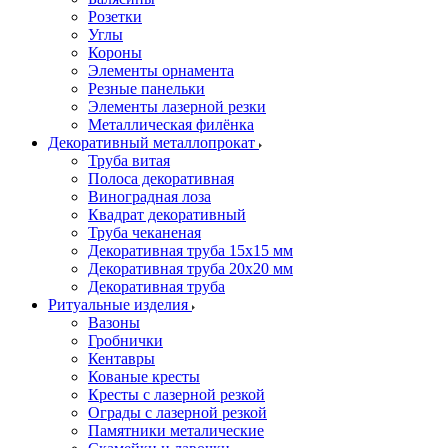
Розетки
Углы
Короны
Элементы орнамента
Резные панельки
Элементы лазерной резки
Металлическая филёнка
Декоративный металлопрокат
Труба витая
Полоса декоративная
Виноградная лоза
Квадрат декоративный
Труба чеканеная
Декоративная труба 15х15 мм
Декоративная труба 20х20 мм
Декоративная труба
Ритуальные изделия
Вазоны
Гробнички
Кентавры
Кованые кресты
Кресты с лазерной резкой
Ограды с лазерной резкой
Памятники металические