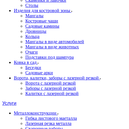
Скамейки и лавочки
Столы
Изделия для костровой зоны
Мангалы
Костровые чаши
Садовые камины
Дровницы
Кольца
Мангалы в виде автомобилей
Мангалы в виде животных
Очаги
Подставки под шампура
Ковка в сад
Беседки
Садовые арки
Ворота, калитки, заборы с лазерной резкой
Ворота с лазерной резкой
Заборы с лазерной резкой
Калитки с лазерной резкой
Услуги
Металлоконструкции
Гибка листового маеталла
Лазерная резка металла
Сварочные работы