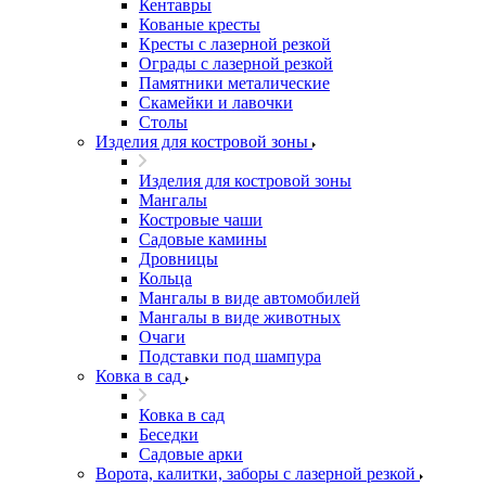
Кентавры
Кованые кресты
Кресты с лазерной резкой
Ограды с лазерной резкой
Памятники металические
Скамейки и лавочки
Столы
Изделия для костровой зоны
Изделия для костровой зоны
Мангалы
Костровые чаши
Садовые камины
Дровницы
Кольца
Мангалы в виде автомобилей
Мангалы в виде животных
Очаги
Подставки под шампура
Ковка в сад
Ковка в сад
Беседки
Садовые арки
Ворота, калитки, заборы с лазерной резкой