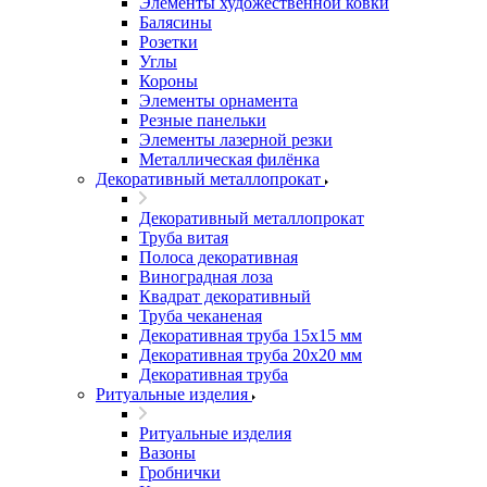
Элементы художественной ковки
Балясины
Розетки
Углы
Короны
Элементы орнамента
Резные панельки
Элементы лазерной резки
Металлическая филёнка
Декоративный металлопрокат
Декоративный металлопрокат
Труба витая
Полоса декоративная
Виноградная лоза
Квадрат декоративный
Труба чеканеная
Декоративная труба 15х15 мм
Декоративная труба 20х20 мм
Декоративная труба
Ритуальные изделия
Ритуальные изделия
Вазоны
Гробнички