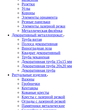
Розетки
Углы
Короны
Элементы орнамента
Резные панельки
Элементы лазерной резки
Металлическая филёнка
Декоративный металлопрокат
Труба витая
Полоса декоративная
Виноградная лоза
Квадрат декоративный
Труба чеканеная
Декоративная труба 15х15 мм
Декоративная труба 20х20 мм
Декоративная труба
Ритуальные изделия
Вазоны
Гробнички
Кентавры
Кованые кресты
Кресты с лазерной резкой
Ограды с лазерной резкой
Памятники металические