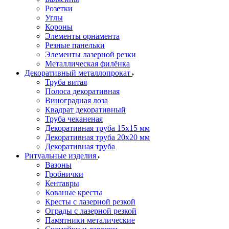
Розетки
Углы
Короны
Элементы орнамента
Резные панельки
Элементы лазерной резки
Металлическая филёнка
Декоративный металлопрокат
Труба витая
Полоса декоративная
Виноградная лоза
Квадрат декоративный
Труба чеканеная
Декоративная труба 15х15 мм
Декоративная труба 20х20 мм
Декоративная труба
Ритуальные изделия
Вазоны
Гробнички
Кентавры
Кованые кресты
Кресты с лазерной резкой
Ограды с лазерной резкой
Памятники металические