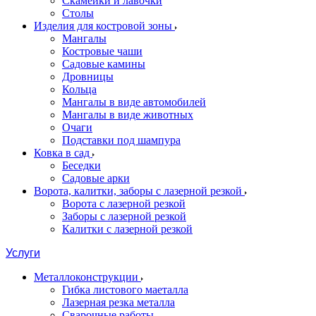
Скамейки и лавочки
Столы
Изделия для костровой зоны
Мангалы
Костровые чаши
Садовые камины
Дровницы
Кольца
Мангалы в виде автомобилей
Мангалы в виде животных
Очаги
Подставки под шампура
Ковка в сад
Беседки
Садовые арки
Ворота, калитки, заборы с лазерной резкой
Ворота с лазерной резкой
Заборы с лазерной резкой
Калитки с лазерной резкой
Услуги
Металлоконструкции
Гибка листового маеталла
Лазерная резка металла
Сварочные работы