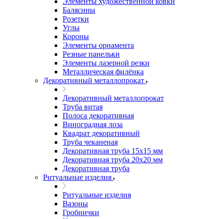
Элементы художественной ковки
Балясины
Розетки
Углы
Короны
Элементы орнамента
Резные панельки
Элементы лазерной резки
Металлическая филёнка
Декоративный металлопрокат
Декоративный металлопрокат
Труба витая
Полоса декоративная
Виноградная лоза
Квадрат декоративный
Труба чеканеная
Декоративная труба 15х15 мм
Декоративная труба 20х20 мм
Декоративная труба
Ритуальные изделия
Ритуальные изделия
Вазоны
Гробнички