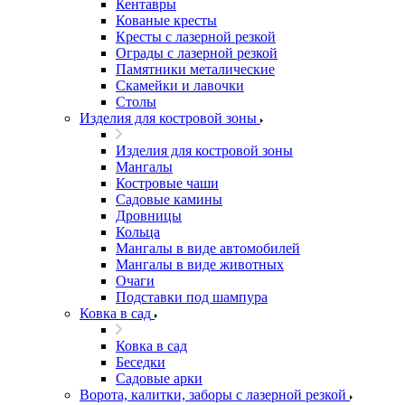
Кентавры
Кованые кресты
Кресты с лазерной резкой
Ограды с лазерной резкой
Памятники металические
Скамейки и лавочки
Столы
Изделия для костровой зоны
Изделия для костровой зоны
Мангалы
Костровые чаши
Садовые камины
Дровницы
Кольца
Мангалы в виде автомобилей
Мангалы в виде животных
Очаги
Подставки под шампура
Ковка в сад
Ковка в сад
Беседки
Садовые арки
Ворота, калитки, заборы с лазерной резкой