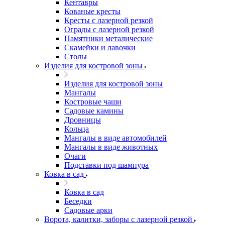
Кентавры
Кованые кресты
Кресты с лазерной резкой
Ограды с лазерной резкой
Памятники металические
Скамейки и лавочки
Столы
Изделия для костровой зоны
Изделия для костровой зоны
Мангалы
Костровые чаши
Садовые камины
Дровницы
Кольца
Мангалы в виде автомобилей
Мангалы в виде животных
Очаги
Подставки под шампура
Ковка в сад
Ковка в сад
Беседки
Садовые арки
Ворота, калитки, заборы с лазерной резкой