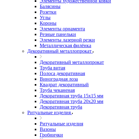
Элементы художественной ковки
Балясины
Розетки
Углы
Короны
Элементы орнамента
Резные панельки
Элементы лазерной резки
Металлическая филёнка
Декоративный металлопрокат
Декоративный металлопрокат
Труба витая
Полоса декоративная
Виноградная лоза
Квадрат декоративный
Труба чеканеная
Декоративная труба 15х15 мм
Декоративная труба 20х20 мм
Декоративная труба
Ритуальные изделия
Ритуальные изделия
Вазоны
Гробнички