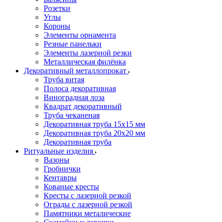
Розетки
Углы
Короны
Элементы орнамента
Резные панельки
Элементы лазерной резки
Металлическая филёнка
Декоративный металлопрокат
Труба витая
Полоса декоративная
Виноградная лоза
Квадрат декоративный
Труба чеканеная
Декоративная труба 15х15 мм
Декоративная труба 20х20 мм
Декоративная труба
Ритуальные изделия
Вазоны
Гробнички
Кентавры
Кованые кресты
Кресты с лазерной резкой
Ограды с лазерной резкой
Памятники металические