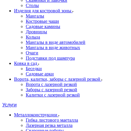
Скамейки и лавочки
Столы
Изделия для костровой зоны
Мангалы
Костровые чаши
Садовые камины
Дровницы
Кольца
Мангалы в виде автомобилей
Мангалы в виде животных
Очаги
Подставки под шампура
Ковка в сад
Беседки
Садовые арки
Ворота, калитки, заборы с лазерной резкой
Ворота с лазерной резкой
Заборы с лазерной резкой
Калитки с лазерной резкой
Услуги
Металлоконструкции
Гибка листового маеталла
Лазерная резка металла
Сварочные работы