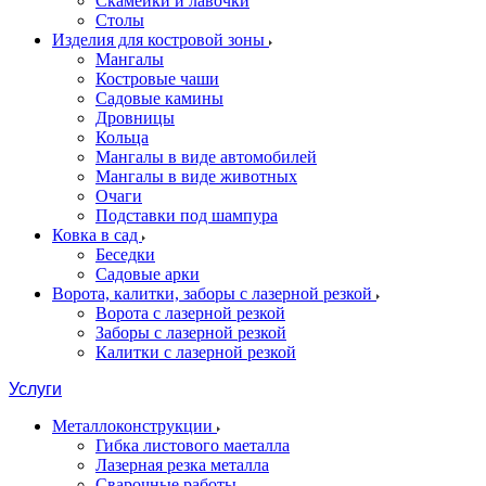
Скамейки и лавочки
Столы
Изделия для костровой зоны
Мангалы
Костровые чаши
Садовые камины
Дровницы
Кольца
Мангалы в виде автомобилей
Мангалы в виде животных
Очаги
Подставки под шампура
Ковка в сад
Беседки
Садовые арки
Ворота, калитки, заборы с лазерной резкой
Ворота с лазерной резкой
Заборы с лазерной резкой
Калитки с лазерной резкой
Услуги
Металлоконструкции
Гибка листового маеталла
Лазерная резка металла
Сварочные работы