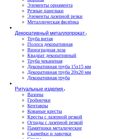
Элементы орнамента
Резные панельки
Элементы лазерной резки
Металлическая филёнка
Декоративный металлопрокат
Труба витая
Полоса декоративная
Виноградная лоза
Квадрат декоративный
Труба чеканеная
Декоративная труба 15х15 мм
Декоративная труба 20х20 мм
Декоративная труба
Ритуальные изделия
Вазоны
Гробнички
Кентавры
Кованые кресты
Кресты с лазерной резкой
Ограды с лазерной резкой
Памятники металические
Скамейки и лавочки