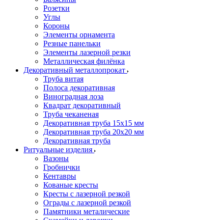
Розетки
Углы
Короны
Элементы орнамента
Резные панельки
Элементы лазерной резки
Металлическая филёнка
Декоративный металлопрокат
Труба витая
Полоса декоративная
Виноградная лоза
Квадрат декоративный
Труба чеканеная
Декоративная труба 15х15 мм
Декоративная труба 20х20 мм
Декоративная труба
Ритуальные изделия
Вазоны
Гробнички
Кентавры
Кованые кресты
Кресты с лазерной резкой
Ограды с лазерной резкой
Памятники металические