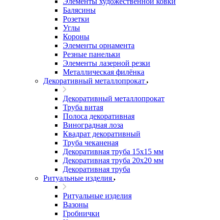
Элементы художественной ковки
Балясины
Розетки
Углы
Короны
Элементы орнамента
Резные панельки
Элементы лазерной резки
Металлическая филёнка
Декоративный металлопрокат
Декоративный металлопрокат
Труба витая
Полоса декоративная
Виноградная лоза
Квадрат декоративный
Труба чеканеная
Декоративная труба 15х15 мм
Декоративная труба 20х20 мм
Декоративная труба
Ритуальные изделия
Ритуальные изделия
Вазоны
Гробнички