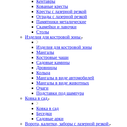
Кентавры
Кованые кресты
Кресты с лазерной резкой
Ограды с лазерной резкой
Памятники металические
Скамейки и лавочки
Столы
Изделия для костровой зоны
Изделия для костровой зоны
Мангалы
Костровые чаши
Садовые камины
Дровницы
Кольца
Мангалы в виде автомобилей
Мангалы в виде животных
Очаги
Подставки под шампура
Ковка в сад
Ковка в сад
Беседки
Садовые арки
Ворота, калитки, заборы с лазерной резкой