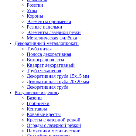
Розетки
Углы
Короны
Элементы орнамента
Резные панельки
Элементы лазерной резки
Металлическая филёнка
Декоративный металлопрокат
Труба витая
Полоса декоративная
Виноградная лоза
Квадрат декоративный
Труба чеканеная
Декоративная труба 15х15 мм
Декоративная труба 20х20 мм
Декоративная труба
Ритуальные изделия
Вазоны
Гробнички
Кентавры
Кованые кресты
Кресты с лазерной резкой
Ограды с лазерной резкой
Памятники металические