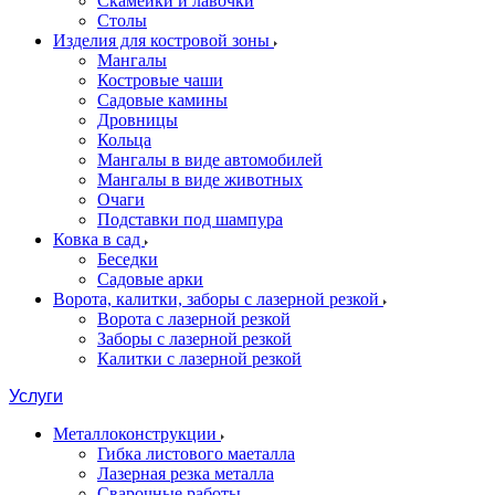
Скамейки и лавочки
Столы
Изделия для костровой зоны
Мангалы
Костровые чаши
Садовые камины
Дровницы
Кольца
Мангалы в виде автомобилей
Мангалы в виде животных
Очаги
Подставки под шампура
Ковка в сад
Беседки
Садовые арки
Ворота, калитки, заборы с лазерной резкой
Ворота с лазерной резкой
Заборы с лазерной резкой
Калитки с лазерной резкой
Услуги
Металлоконструкции
Гибка листового маеталла
Лазерная резка металла
Сварочные работы