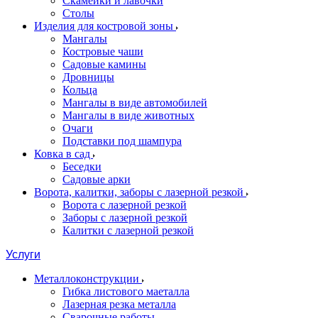
Скамейки и лавочки
Столы
Изделия для костровой зоны
Мангалы
Костровые чаши
Садовые камины
Дровницы
Кольца
Мангалы в виде автомобилей
Мангалы в виде животных
Очаги
Подставки под шампура
Ковка в сад
Беседки
Садовые арки
Ворота, калитки, заборы с лазерной резкой
Ворота с лазерной резкой
Заборы с лазерной резкой
Калитки с лазерной резкой
Услуги
Металлоконструкции
Гибка листового маеталла
Лазерная резка металла
Сварочные работы