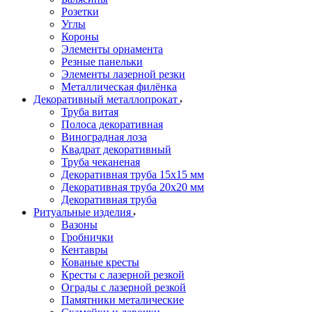
Розетки
Углы
Короны
Элементы орнамента
Резные панельки
Элементы лазерной резки
Металлическая филёнка
Декоративный металлопрокат
Труба витая
Полоса декоративная
Виноградная лоза
Квадрат декоративный
Труба чеканеная
Декоративная труба 15х15 мм
Декоративная труба 20х20 мм
Декоративная труба
Ритуальные изделия
Вазоны
Гробнички
Кентавры
Кованые кресты
Кресты с лазерной резкой
Ограды с лазерной резкой
Памятники металические