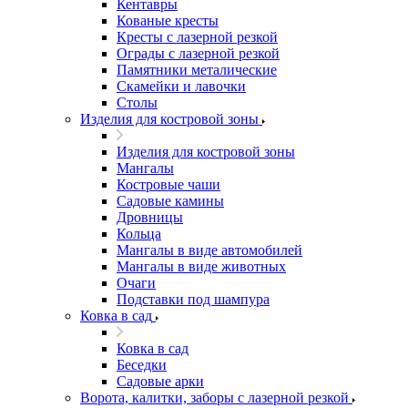
Кентавры
Кованые кресты
Кресты с лазерной резкой
Ограды с лазерной резкой
Памятники металические
Скамейки и лавочки
Столы
Изделия для костровой зоны
Изделия для костровой зоны
Мангалы
Костровые чаши
Садовые камины
Дровницы
Кольца
Мангалы в виде автомобилей
Мангалы в виде животных
Очаги
Подставки под шампура
Ковка в сад
Ковка в сад
Беседки
Садовые арки
Ворота, калитки, заборы с лазерной резкой