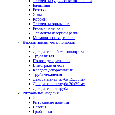
Элементы художественной ковки
Балясины
Розетки
Углы
Короны
Элементы орнамента
Резные панельки
Элементы лазерной резки
Металлическая филёнка
Декоративный металлопрокат
Декоративный металлопрокат
Труба витая
Полоса декоративная
Виноградная лоза
Квадрат декоративный
Труба чеканеная
Декоративная труба 15х15 мм
Декоративная труба 20х20 мм
Декоративная труба
Ритуальные изделия
Ритуальные изделия
Вазоны
Гробнички