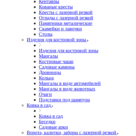
Кентавры
Кованые кресты
Кресты с лазерной резкой
Ограды с лазерной резкой
Памятники металические
Скамейки и лавочки
Столы
Изделия для костровой зоны
Изделия для костровой зоны
Мангалы
Костровые чаши
Садовые камины
Дровницы
Кольца
Мангалы в виде автомобилей
Мангалы в виде животных
Очаги
Подставки под шампура
Ковка в сад
Ковка в сад
Беседки
Садовые арки
Ворота, калитки, заборы с лазерной резкой