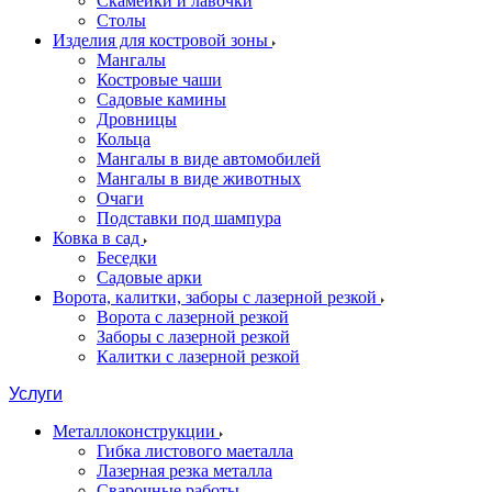
Скамейки и лавочки
Столы
Изделия для костровой зоны
Мангалы
Костровые чаши
Садовые камины
Дровницы
Кольца
Мангалы в виде автомобилей
Мангалы в виде животных
Очаги
Подставки под шампура
Ковка в сад
Беседки
Садовые арки
Ворота, калитки, заборы с лазерной резкой
Ворота с лазерной резкой
Заборы с лазерной резкой
Калитки с лазерной резкой
Услуги
Металлоконструкции
Гибка листового маеталла
Лазерная резка металла
Сварочные работы