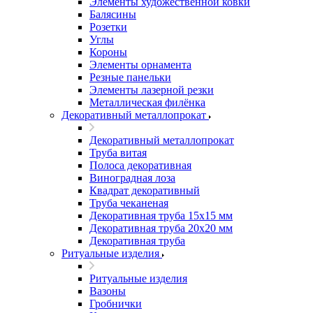
Элементы художественной ковки
Балясины
Розетки
Углы
Короны
Элементы орнамента
Резные панельки
Элементы лазерной резки
Металлическая филёнка
Декоративный металлопрокат
Декоративный металлопрокат
Труба витая
Полоса декоративная
Виноградная лоза
Квадрат декоративный
Труба чеканеная
Декоративная труба 15х15 мм
Декоративная труба 20х20 мм
Декоративная труба
Ритуальные изделия
Ритуальные изделия
Вазоны
Гробнички