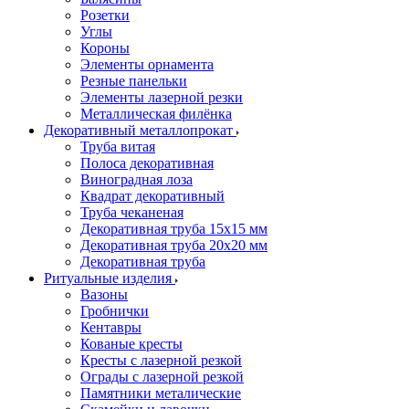
Розетки
Углы
Короны
Элементы орнамента
Резные панельки
Элементы лазерной резки
Металлическая филёнка
Декоративный металлопрокат
Труба витая
Полоса декоративная
Виноградная лоза
Квадрат декоративный
Труба чеканеная
Декоративная труба 15х15 мм
Декоративная труба 20х20 мм
Декоративная труба
Ритуальные изделия
Вазоны
Гробнички
Кентавры
Кованые кресты
Кресты с лазерной резкой
Ограды с лазерной резкой
Памятники металические