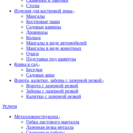
Скамейки и лавочки
Столы
Изделия для костровой зоны
Мангалы
Костровые чаши
Садовые камины
Дровницы
Кольца
Мангалы в виде автомобилей
Мангалы в виде животных
Очаги
Подставки под шампура
Ковка в сад
Беседки
Садовые арки
Ворота, калитки, заборы с лазерной резкой
Ворота с лазерной резкой
Заборы с лазерной резкой
Калитки с лазерной резкой
Услуги
Металлоконструкции
Гибка листового маеталла
Лазерная резка металла
Сварочные работы