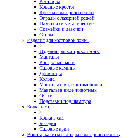
Кентавры
Кованые кресты
Кресты с лазерной резкой
Ограды с лазерной резкой
Памятники металические
Скамейки и лавочки
Столы
Изделия для костровой зоны
Изделия для костровой зоны
Мангалы
Костровые чаши
Садовые камины
Дровницы
Кольца
Мангалы в виде автомобилей
Мангалы в виде животных
Очаги
Подставки под шампура
Ковка в сад
Ковка в сад
Беседки
Садовые арки
Ворота, калитки, заборы с лазерной резкой