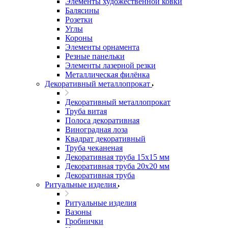
Элементы художественной ковки
Балясины
Розетки
Углы
Короны
Элементы орнамента
Резные панельки
Элементы лазерной резки
Металлическая филёнка
Декоративный металлопрокат
Декоративный металлопрокат
Труба витая
Полоса декоративная
Виноградная лоза
Квадрат декоративный
Труба чеканеная
Декоративная труба 15х15 мм
Декоративная труба 20х20 мм
Декоративная труба
Ритуальные изделия
Ритуальные изделия
Вазоны
Гробнички