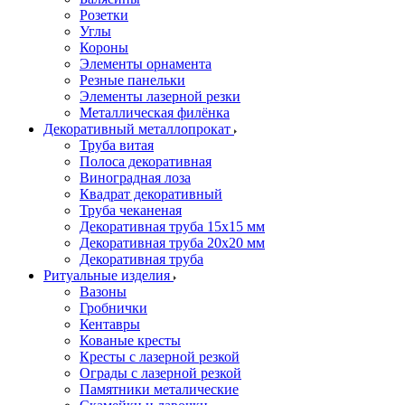
Розетки
Углы
Короны
Элементы орнамента
Резные панельки
Элементы лазерной резки
Металлическая филёнка
Декоративный металлопрокат
Труба витая
Полоса декоративная
Виноградная лоза
Квадрат декоративный
Труба чеканеная
Декоративная труба 15х15 мм
Декоративная труба 20х20 мм
Декоративная труба
Ритуальные изделия
Вазоны
Гробнички
Кентавры
Кованые кресты
Кресты с лазерной резкой
Ограды с лазерной резкой
Памятники металические