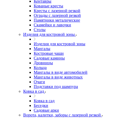
Кентавры
Кованые кресты
Кресты с лазерной резкой
Ограды с лазерной резкой
Памятники металические
Скамейки и лавочки
Столы
Изделия для костровой зоны
Изделия для костровой зоны
Мангалы
Костровые чаши
Садовые камины
Дровницы
Кольца
Мангалы в виде автомобилей
Мангалы в виде животных
Очаги
Подставки под шампура
Ковка в сад
Ковка в сад
Беседки
Садовые арки
Ворота, калитки, заборы с лазерной резкой