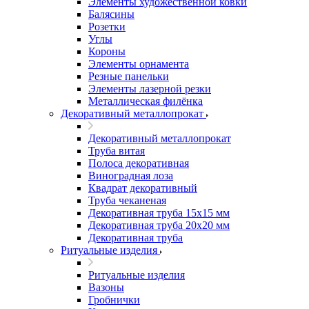
Элементы художественной ковки
Балясины
Розетки
Углы
Короны
Элементы орнамента
Резные панельки
Элементы лазерной резки
Металлическая филёнка
Декоративный металлопрокат
Декоративный металлопрокат
Труба витая
Полоса декоративная
Виноградная лоза
Квадрат декоративный
Труба чеканеная
Декоративная труба 15х15 мм
Декоративная труба 20х20 мм
Декоративная труба
Ритуальные изделия
Ритуальные изделия
Вазоны
Гробнички