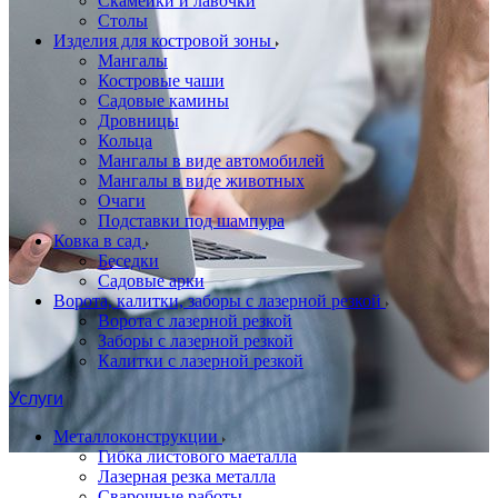
Скамейки и лавочки
Столы
Изделия для костровой зоны
Мангалы
Костровые чаши
Садовые камины
Дровницы
Кольца
Мангалы в виде автомобилей
Мангалы в виде животных
Очаги
Подставки под шампура
Ковка в сад
Беседки
Садовые арки
Ворота, калитки, заборы с лазерной резкой
Ворота с лазерной резкой
Заборы с лазерной резкой
Калитки с лазерной резкой
Услуги
Металлоконструкции
Гибка листового маеталла
Лазерная резка металла
Сварочные работы