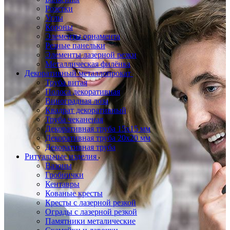
Розетки
Углы
Короны
Элементы орнамента
Резные панельки
Элементы лазерной резки
Металлическая филёнка
Декоративный металлопрокат
Труба витая
Полоса декоративная
Виноградная лоза
Квадрат декоративный
Труба чеканеная
Декоративная труба 15х15 мм
Декоративная труба 20х20 мм
Декоративная труба
Ритуальные изделия
Вазоны
Гробнички
Кентавры
Кованые кресты
Кресты с лазерной резкой
Ограды с лазерной резкой
Памятники металические