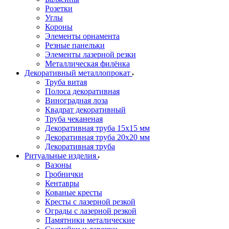
Розетки
Углы
Короны
Элементы орнамента
Резные панельки
Элементы лазерной резки
Металлическая филёнка
Декоративный металлопрокат
Труба витая
Полоса декоративная
Виноградная лоза
Квадрат декоративный
Труба чеканеная
Декоративная труба 15х15 мм
Декоративная труба 20х20 мм
Декоративная труба
Ритуальные изделия
Вазоны
Гробнички
Кентавры
Кованые кресты
Кресты с лазерной резкой
Ограды с лазерной резкой
Памятники металические