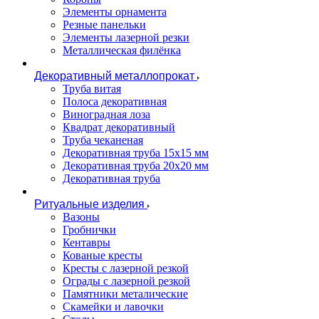
Элементы орнамента
Резные панельки
Элементы лазерной резки
Металлическая филёнка
Декоративный металлопрокат
Труба витая
Полоса декоративная
Виноградная лоза
Квадрат декоративный
Труба чеканеная
Декоративная труба 15х15 мм
Декоративная труба 20х20 мм
Декоративная труба
Ритуальные изделия
Вазоны
Гробнички
Кентавры
Кованые кресты
Кресты с лазерной резкой
Ограды с лазерной резкой
Памятники металические
Скамейки и лавочки