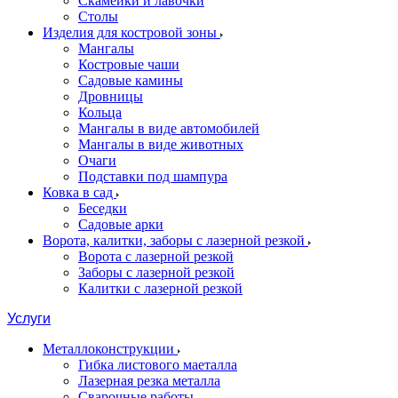
Скамейки и лавочки
Столы
Изделия для костровой зоны
Мангалы
Костровые чаши
Садовые камины
Дровницы
Кольца
Мангалы в виде автомобилей
Мангалы в виде животных
Очаги
Подставки под шампура
Ковка в сад
Беседки
Садовые арки
Ворота, калитки, заборы с лазерной резкой
Ворота с лазерной резкой
Заборы с лазерной резкой
Калитки с лазерной резкой
Услуги
Металлоконструкции
Гибка листового маеталла
Лазерная резка металла
Сварочные работы