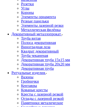
Розетки
Углы
Короны
Элементы орнамента
Резные панельки
Элементы лазерной резки
Металлическая филёнка
Декоративный металлопрокат
Труба витая
Полоса декоративная
Виноградная лоза
Квадрат декоративный
Труба чеканеная
Декоративная труба 15х15 мм
Декоративная труба 20х20 мм
Декоративная труба
Ритуальные изделия
Вазоны
Гробнички
Кентавры
Кованые кресты
Кресты с лазерной резкой
Ограды с лазерной резкой
Памятники металические