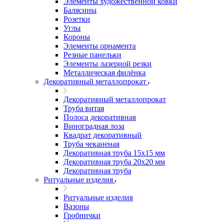
Элементы художественной ковки
Балясины
Розетки
Углы
Короны
Элементы орнамента
Резные панельки
Элементы лазерной резки
Металлическая филёнка
Декоративный металлопрокат
Декоративный металлопрокат
Труба витая
Полоса декоративная
Виноградная лоза
Квадрат декоративный
Труба чеканеная
Декоративная труба 15х15 мм
Декоративная труба 20х20 мм
Декоративная труба
Ритуальные изделия
Ритуальные изделия
Вазоны
Гробнички