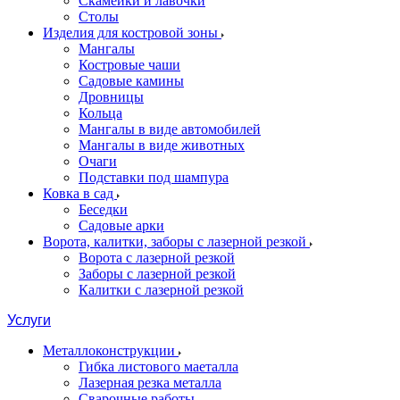
Скамейки и лавочки
Столы
Изделия для костровой зоны
Мангалы
Костровые чаши
Садовые камины
Дровницы
Кольца
Мангалы в виде автомобилей
Мангалы в виде животных
Очаги
Подставки под шампура
Ковка в сад
Беседки
Садовые арки
Ворота, калитки, заборы с лазерной резкой
Ворота с лазерной резкой
Заборы с лазерной резкой
Калитки с лазерной резкой
Услуги
Металлоконструкции
Гибка листового маеталла
Лазерная резка металла
Сварочные работы