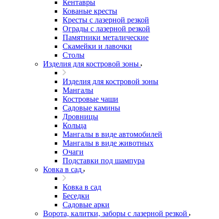
Кентавры
Кованые кресты
Кресты с лазерной резкой
Ограды с лазерной резкой
Памятники металические
Скамейки и лавочки
Столы
Изделия для костровой зоны
Изделия для костровой зоны
Мангалы
Костровые чаши
Садовые камины
Дровницы
Кольца
Мангалы в виде автомобилей
Мангалы в виде животных
Очаги
Подставки под шампура
Ковка в сад
Ковка в сад
Беседки
Садовые арки
Ворота, калитки, заборы с лазерной резкой