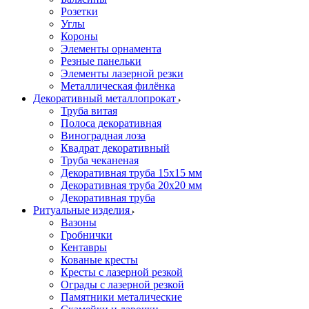
Розетки
Углы
Короны
Элементы орнамента
Резные панельки
Элементы лазерной резки
Металлическая филёнка
Декоративный металлопрокат
Труба витая
Полоса декоративная
Виноградная лоза
Квадрат декоративный
Труба чеканеная
Декоративная труба 15х15 мм
Декоративная труба 20х20 мм
Декоративная труба
Ритуальные изделия
Вазоны
Гробнички
Кентавры
Кованые кресты
Кресты с лазерной резкой
Ограды с лазерной резкой
Памятники металические