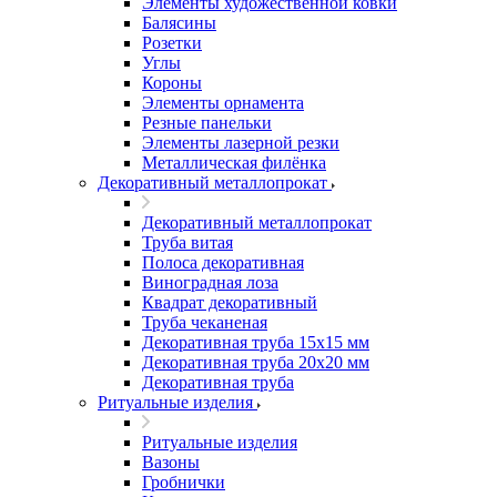
Элементы художественной ковки
Балясины
Розетки
Углы
Короны
Элементы орнамента
Резные панельки
Элементы лазерной резки
Металлическая филёнка
Декоративный металлопрокат
Декоративный металлопрокат
Труба витая
Полоса декоративная
Виноградная лоза
Квадрат декоративный
Труба чеканеная
Декоративная труба 15х15 мм
Декоративная труба 20х20 мм
Декоративная труба
Ритуальные изделия
Ритуальные изделия
Вазоны
Гробнички