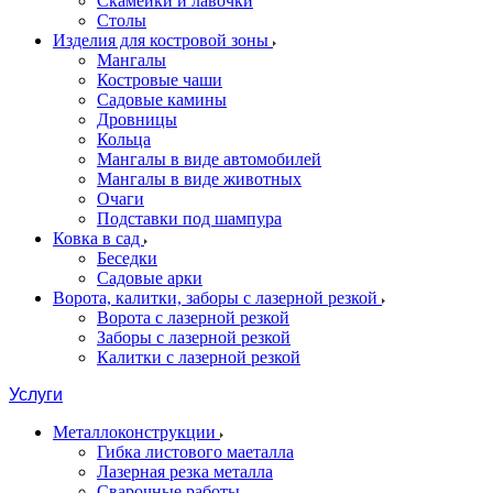
Скамейки и лавочки
Столы
Изделия для костровой зоны
Мангалы
Костровые чаши
Садовые камины
Дровницы
Кольца
Мангалы в виде автомобилей
Мангалы в виде животных
Очаги
Подставки под шампура
Ковка в сад
Беседки
Садовые арки
Ворота, калитки, заборы с лазерной резкой
Ворота с лазерной резкой
Заборы с лазерной резкой
Калитки с лазерной резкой
Услуги
Металлоконструкции
Гибка листового маеталла
Лазерная резка металла
Сварочные работы