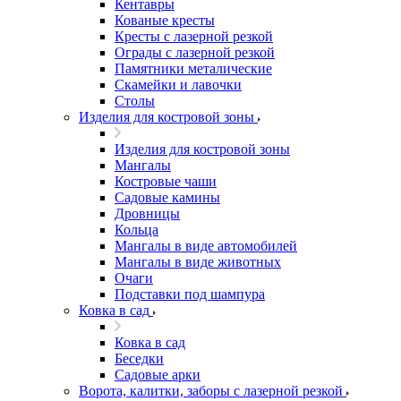
Кентавры
Кованые кресты
Кресты с лазерной резкой
Ограды с лазерной резкой
Памятники металические
Скамейки и лавочки
Столы
Изделия для костровой зоны
Изделия для костровой зоны
Мангалы
Костровые чаши
Садовые камины
Дровницы
Кольца
Мангалы в виде автомобилей
Мангалы в виде животных
Очаги
Подставки под шампура
Ковка в сад
Ковка в сад
Беседки
Садовые арки
Ворота, калитки, заборы с лазерной резкой