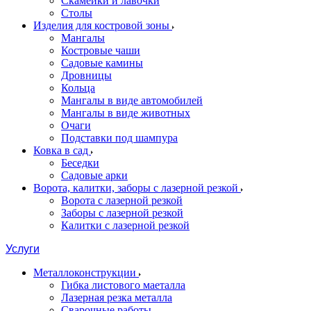
Скамейки и лавочки
Столы
Изделия для костровой зоны
Мангалы
Костровые чаши
Садовые камины
Дровницы
Кольца
Мангалы в виде автомобилей
Мангалы в виде животных
Очаги
Подставки под шампура
Ковка в сад
Беседки
Садовые арки
Ворота, калитки, заборы с лазерной резкой
Ворота с лазерной резкой
Заборы с лазерной резкой
Калитки с лазерной резкой
Услуги
Металлоконструкции
Гибка листового маеталла
Лазерная резка металла
Сварочные работы