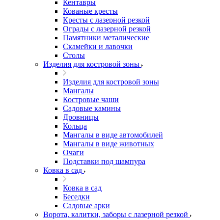
Кентавры
Кованые кресты
Кресты с лазерной резкой
Ограды с лазерной резкой
Памятники металические
Скамейки и лавочки
Столы
Изделия для костровой зоны
Изделия для костровой зоны
Мангалы
Костровые чаши
Садовые камины
Дровницы
Кольца
Мангалы в виде автомобилей
Мангалы в виде животных
Очаги
Подставки под шампура
Ковка в сад
Ковка в сад
Беседки
Садовые арки
Ворота, калитки, заборы с лазерной резкой