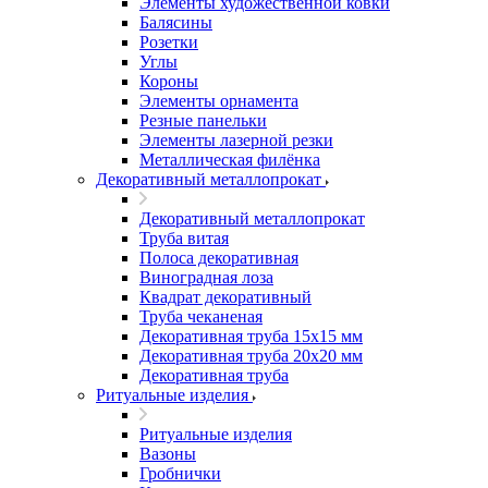
Элементы художественной ковки
Балясины
Розетки
Углы
Короны
Элементы орнамента
Резные панельки
Элементы лазерной резки
Металлическая филёнка
Декоративный металлопрокат
Декоративный металлопрокат
Труба витая
Полоса декоративная
Виноградная лоза
Квадрат декоративный
Труба чеканеная
Декоративная труба 15х15 мм
Декоративная труба 20х20 мм
Декоративная труба
Ритуальные изделия
Ритуальные изделия
Вазоны
Гробнички