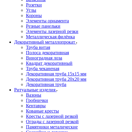
Розетки
Углы
Короны
Элементы орнамента
Резные панельки
Элементы лазерной резки
Металлическая филёнка
Декоративный металлопрокат
Труба витая
Полоса декоративная
Виноградная лоза
Квадрат декоративный
Труба чеканеная
Декоративная труба 15х15 мм
Декоративная труба 20х20 мм
Декоративная труба
Ритуальные изделия
Вазоны
Гробнички
Кентавры
Кованые кресты
Кресты с лазерной резкой
Ограды с лазерной резкой
Памятники металические