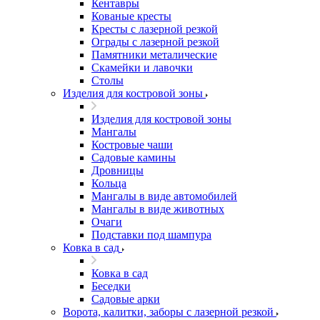
Кентавры
Кованые кресты
Кресты с лазерной резкой
Ограды с лазерной резкой
Памятники металические
Скамейки и лавочки
Столы
Изделия для костровой зоны
Изделия для костровой зоны
Мангалы
Костровые чаши
Садовые камины
Дровницы
Кольца
Мангалы в виде автомобилей
Мангалы в виде животных
Очаги
Подставки под шампура
Ковка в сад
Ковка в сад
Беседки
Садовые арки
Ворота, калитки, заборы с лазерной резкой