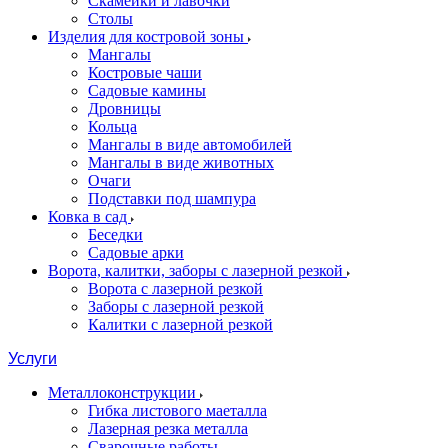
Скамейки и лавочки
Столы
Изделия для костровой зоны
Мангалы
Костровые чаши
Садовые камины
Дровницы
Кольца
Мангалы в виде автомобилей
Мангалы в виде животных
Очаги
Подставки под шампура
Ковка в сад
Беседки
Садовые арки
Ворота, калитки, заборы с лазерной резкой
Ворота с лазерной резкой
Заборы с лазерной резкой
Калитки с лазерной резкой
Услуги
Металлоконструкции
Гибка листового маеталла
Лазерная резка металла
Сварочные работы