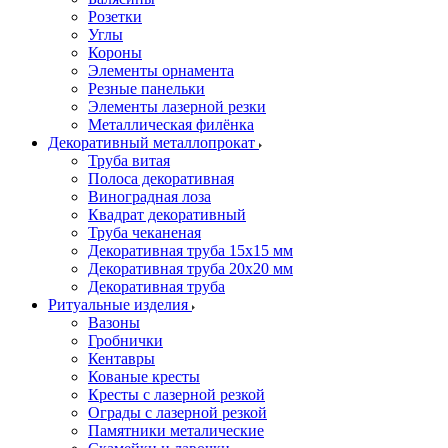
Розетки
Углы
Короны
Элементы орнамента
Резные панельки
Элементы лазерной резки
Металлическая филёнка
Декоративный металлопрокат
Труба витая
Полоса декоративная
Виноградная лоза
Квадрат декоративный
Труба чеканеная
Декоративная труба 15х15 мм
Декоративная труба 20х20 мм
Декоративная труба
Ритуальные изделия
Вазоны
Гробнички
Кентавры
Кованые кресты
Кресты с лазерной резкой
Ограды с лазерной резкой
Памятники металические