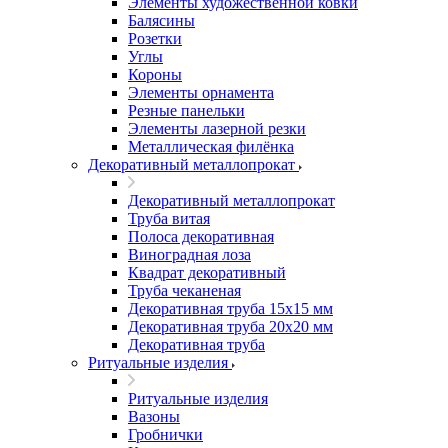
Элементы художественной ковки
Балясины
Розетки
Углы
Короны
Элементы орнамента
Резные панельки
Элементы лазерной резки
Металлическая филёнка
Декоративный металлопрокат
Декоративный металлопрокат
Труба витая
Полоса декоративная
Виноградная лоза
Квадрат декоративный
Труба чеканеная
Декоративная труба 15х15 мм
Декоративная труба 20х20 мм
Декоративная труба
Ритуальные изделия
Ритуальные изделия
Вазоны
Гробнички