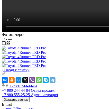
Фотогалерея
1/5
—
Назад к списку
+7 980 244-44-84
+7 980 244-44-84
Отдел продаж
+7 980 555-25-25
Администрация
Заказать звонок
E-mail
zismetall@yandex.ru