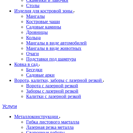
Скамейки и лавочки
Столы
Изделия для костровой зоны
Мангалы
Костровые чаши
Садовые камины
Дровницы
Кольца
Мангалы в виде автомобилей
Мангалы в виде животных
Очаги
Подставки под шампура
Ковка в сад
Беседки
Садовые арки
Ворота, калитки, заборы с лазерной резкой
Ворота с лазерной резкой
Заборы с лазерной резкой
Калитки с лазерной резкой
Услуги
Металлоконструкции
Гибка листового маеталла
Лазерная резка металла
Сварочные работы