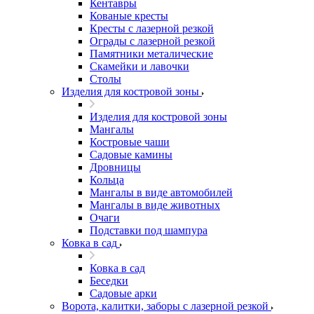
Кентавры
Кованые кресты
Кресты с лазерной резкой
Ограды с лазерной резкой
Памятники металические
Скамейки и лавочки
Столы
Изделия для костровой зоны
Изделия для костровой зоны
Мангалы
Костровые чаши
Садовые камины
Дровницы
Кольца
Мангалы в виде автомобилей
Мангалы в виде животных
Очаги
Подставки под шампура
Ковка в сад
Ковка в сад
Беседки
Садовые арки
Ворота, калитки, заборы с лазерной резкой