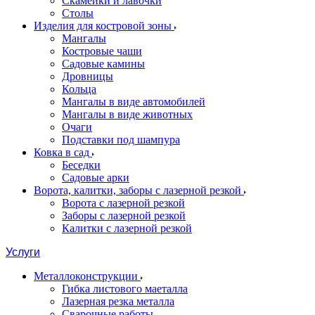
Скамейки и лавочки
Столы
Изделия для костровой зоны
Мангалы
Костровые чаши
Садовые камины
Дровницы
Кольца
Мангалы в виде автомобилей
Мангалы в виде животных
Очаги
Подставки под шампура
Ковка в сад
Беседки
Садовые арки
Ворота, калитки, заборы с лазерной резкой
Ворота с лазерной резкой
Заборы с лазерной резкой
Калитки с лазерной резкой
Услуги
Металлоконструкции
Гибка листового маеталла
Лазерная резка металла
Сварочные работы