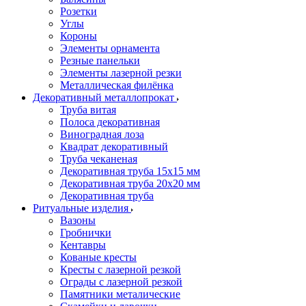
Розетки
Углы
Короны
Элементы орнамента
Резные панельки
Элементы лазерной резки
Металлическая филёнка
Декоративный металлопрокат
Труба витая
Полоса декоративная
Виноградная лоза
Квадрат декоративный
Труба чеканеная
Декоративная труба 15х15 мм
Декоративная труба 20х20 мм
Декоративная труба
Ритуальные изделия
Вазоны
Гробнички
Кентавры
Кованые кресты
Кресты с лазерной резкой
Ограды с лазерной резкой
Памятники металические