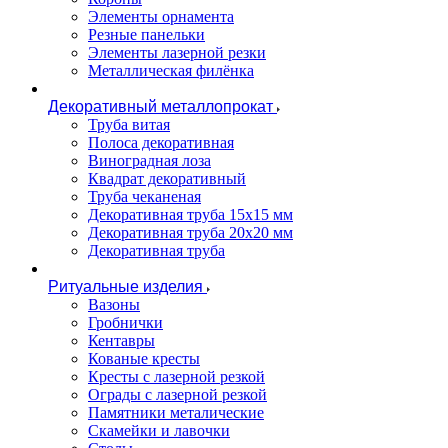
Элементы орнамента
Резные панельки
Элементы лазерной резки
Металлическая филёнка
Декоративный металлопрокат
Труба витая
Полоса декоративная
Виноградная лоза
Квадрат декоративный
Труба чеканеная
Декоративная труба 15х15 мм
Декоративная труба 20х20 мм
Декоративная труба
Ритуальные изделия
Вазоны
Гробнички
Кентавры
Кованые кресты
Кресты с лазерной резкой
Ограды с лазерной резкой
Памятники металические
Скамейки и лавочки