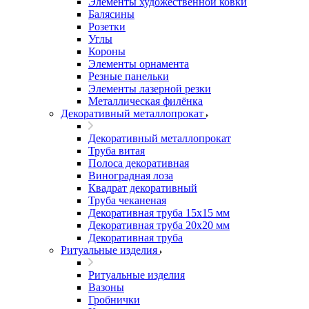
Элементы художественной ковки
Балясины
Розетки
Углы
Короны
Элементы орнамента
Резные панельки
Элементы лазерной резки
Металлическая филёнка
Декоративный металлопрокат
Декоративный металлопрокат
Труба витая
Полоса декоративная
Виноградная лоза
Квадрат декоративный
Труба чеканеная
Декоративная труба 15х15 мм
Декоративная труба 20х20 мм
Декоративная труба
Ритуальные изделия
Ритуальные изделия
Вазоны
Гробнички