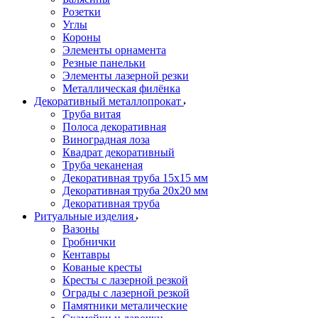
Розетки
Углы
Короны
Элементы орнамента
Резные панельки
Элементы лазерной резки
Металлическая филёнка
Декоративный металлопрокат
Труба витая
Полоса декоративная
Виноградная лоза
Квадрат декоративный
Труба чеканеная
Декоративная труба 15х15 мм
Декоративная труба 20х20 мм
Декоративная труба
Ритуальные изделия
Вазоны
Гробнички
Кентавры
Кованые кресты
Кресты с лазерной резкой
Ограды с лазерной резкой
Памятники металические