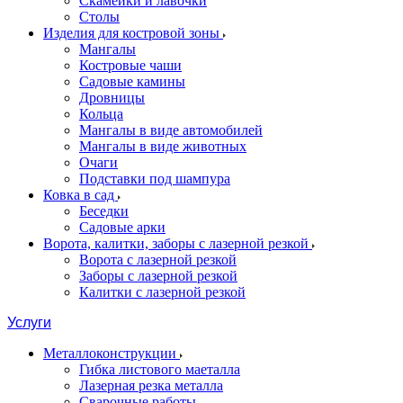
Скамейки и лавочки
Столы
Изделия для костровой зоны
Мангалы
Костровые чаши
Садовые камины
Дровницы
Кольца
Мангалы в виде автомобилей
Мангалы в виде животных
Очаги
Подставки под шампура
Ковка в сад
Беседки
Садовые арки
Ворота, калитки, заборы с лазерной резкой
Ворота с лазерной резкой
Заборы с лазерной резкой
Калитки с лазерной резкой
Услуги
Металлоконструкции
Гибка листового маеталла
Лазерная резка металла
Сварочные работы