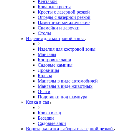
Кентавры
Кованые кресты
Кресты с лазерной резкой
Ограды с лазерной резкой
Памятники металические
Скамейки и лавочки
Столы
Изделия для костровой зоны
Изделия для костровой зоны
Мангалы
Костровые чаши
Садовые камины
Дровницы
Кольца
Мангалы в виде автомобилей
Мангалы в виде животных
Очаги
Подставки под шампура
Ковка в сад
Ковка в сад
Беседки
Садовые арки
Ворота, калитки, заборы с лазерной резкой