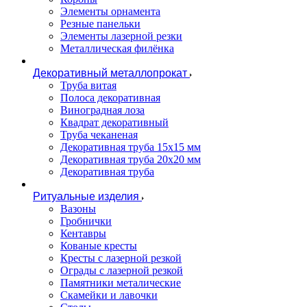
Элементы орнамента
Резные панельки
Элементы лазерной резки
Металлическая филёнка
Декоративный металлопрокат
Труба витая
Полоса декоративная
Виноградная лоза
Квадрат декоративный
Труба чеканеная
Декоративная труба 15х15 мм
Декоративная труба 20х20 мм
Декоративная труба
Ритуальные изделия
Вазоны
Гробнички
Кентавры
Кованые кресты
Кресты с лазерной резкой
Ограды с лазерной резкой
Памятники металические
Скамейки и лавочки