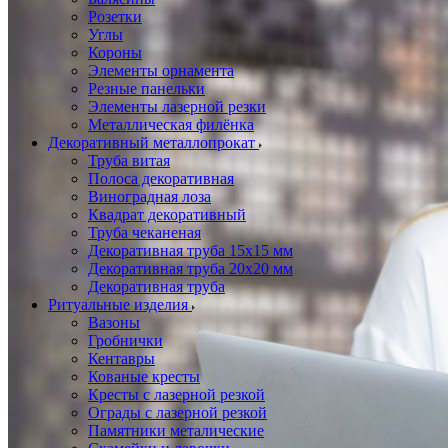
Розетки
Углы
Короны
Элементы орнамента
Резные панельки
Элементы лазерной резки
Металлическая филёнка
Декоративный металлопрокат
Труба витая
Полоса декоративная
Виноградная лоза
Квадрат декоративный
Труба чеканеная
Декоративная труба 15х15 мм
Декоративная труба 20х20 мм
Декоративная труба
Ритуальные изделия
Вазоны
Гробнички
Кентавры
Кованые кресты
Кресты с лазерной резкой
Ограды с лазерной резкой
Памятники металические