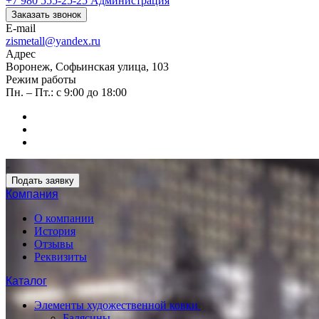
+7 980 555-25-25
Администрация
Заказать звонок
E-mail
zismetall@yandex.ru
Адрес
Воронеж, Софьинская улица, 103
Режим работы
Пн. – Пт.: с 9:00 до 18:00
Подать заявку
Компания
О компании
История
Отзывы
Реквизиты
Каталог
Элементы художественной ковки
Балясины