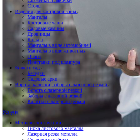
Скамейки и лавочки
Столы
Изделия для костровой зоны
Мангалы
Костровые чаши
Садовые камины
Дровницы
Кольца
Мангалы в виде автомобилей
Мангалы в виде животных
Очаги
Подставки под шампура
Ковка в сад
Беседки
Садовые арки
Ворота, калитки, заборы с лазерной резкой
Ворота с лазерной резкой
Заборы с лазерной резкой
Калитки с лазерной резкой
Услуги
Металлоконструкции
Гибка листового маеталла
Лазерная резка металла
Сварочные работы