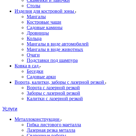
Скамейки и лавочки
Столы
Изделия для костровой зоны
Мангалы
Костровые чаши
Садовые камины
Дровницы
Кольца
Мангалы в виде автомобилей
Мангалы в виде животных
Очаги
Подставки под шампура
Ковка в сад
Беседки
Садовые арки
Ворота, калитки, заборы с лазерной резкой
Ворота с лазерной резкой
Заборы с лазерной резкой
Калитки с лазерной резкой
Услуги
Металлоконструкции
Гибка листового маеталла
Лазерная резка металла
Сварочные работы