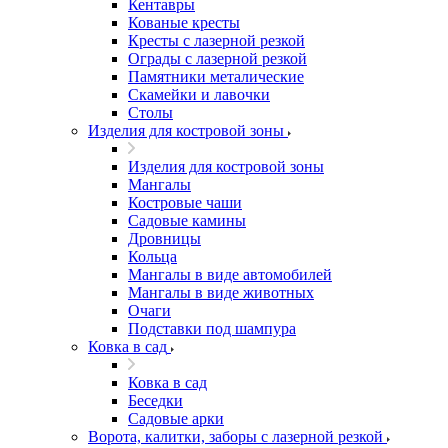
Кентавры
Кованые кресты
Кресты с лазерной резкой
Ограды с лазерной резкой
Памятники металические
Скамейки и лавочки
Столы
Изделия для костровой зоны
Изделия для костровой зоны
Мангалы
Костровые чаши
Садовые камины
Дровницы
Кольца
Мангалы в виде автомобилей
Мангалы в виде животных
Очаги
Подставки под шампура
Ковка в сад
Ковка в сад
Беседки
Садовые арки
Ворота, калитки, заборы с лазерной резкой