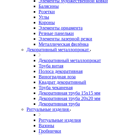
Элементы художественной ковки
Балясины
Розетки
Углы
Короны
Элементы орнамента
Резные панельки
Элементы лазерной резки
Металлическая филёнка
Декоративный металлопрокат
Декоративный металлопрокат
Труба витая
Полоса декоративная
Виноградная лоза
Квадрат декоративный
Труба чеканеная
Декоративная труба 15х15 мм
Декоративная труба 20х20 мм
Декоративная труба
Ритуальные изделия
Ритуальные изделия
Вазоны
Гробнички