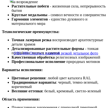
на возрождение
Растительные побеги
- жизненная сила, непрерывность
бытия
Круглые медальоны
- символ вечности и совершенства
Гармония элементов
- единство духовного и
материального мира
Технологические преимущества:
Точная лазерная резка
воспроизводит архитектурные
детали храмов
Детализированные растительные формы
- тонкая
проработка листьев и цветов
Качественная обработка
религиозных изображений
Профессиональное исполнение
природных мотивов
Варианты исполнения:
Цветовые решения
: любой цвет каталога RAL
Традиционные варианты
: черный, темно-зеленый,
коричневый
Весенние оттенки
: белый, кремовый, светло-зеленый
Область применения:
Православные захоронения с природной тематикой