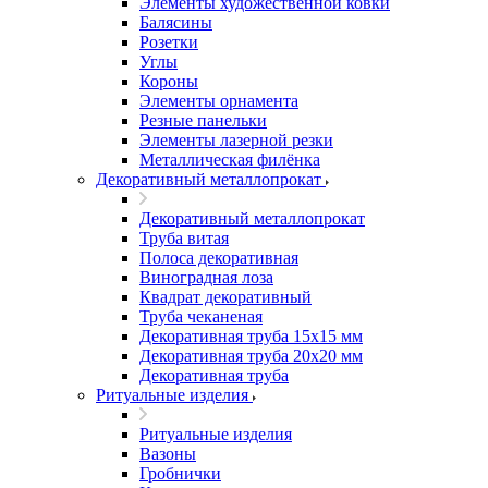
Элементы художественной ковки
Балясины
Розетки
Углы
Короны
Элементы орнамента
Резные панельки
Элементы лазерной резки
Металлическая филёнка
Декоративный металлопрокат
Декоративный металлопрокат
Труба витая
Полоса декоративная
Виноградная лоза
Квадрат декоративный
Труба чеканеная
Декоративная труба 15х15 мм
Декоративная труба 20х20 мм
Декоративная труба
Ритуальные изделия
Ритуальные изделия
Вазоны
Гробнички