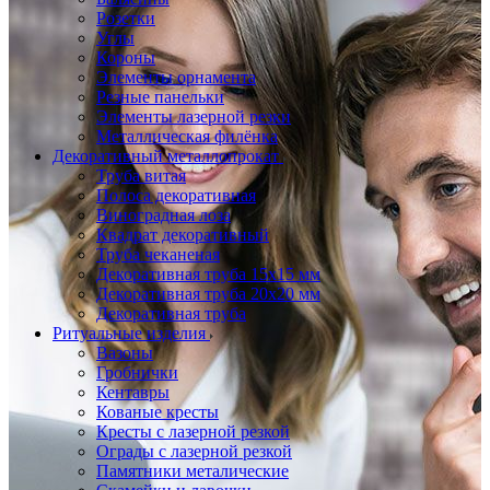
Розетки
Углы
Короны
Элементы орнамента
Резные панельки
Элементы лазерной резки
Металлическая филёнка
Декоративный металлопрокат
Труба витая
Полоса декоративная
Виноградная лоза
Квадрат декоративный
Труба чеканеная
Декоративная труба 15х15 мм
Декоративная труба 20х20 мм
Декоративная труба
Ритуальные изделия
Вазоны
Гробнички
Кентавры
Кованые кресты
Кресты с лазерной резкой
Ограды с лазерной резкой
Памятники металические