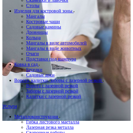
Скамейки и лавочки
Столы
Изделия для костровой зоны
Мангалы
Костровые чаши
Садовые камины
Дровницы
Кольца
Мангалы в виде автомобилей
Мангалы в виде животных
Очаги
Подставки под шампура
Ковка в сад
Беседки
Садовые арки
Ворота, калитки, заборы с лазерной резкой
Ворота с лазерной резкой
Заборы с лазерной резкой
Калитки с лазерной резкой
Услуги
Металлоконструкции
Гибка листового маеталла
Лазерная резка металла
Сварочные работы