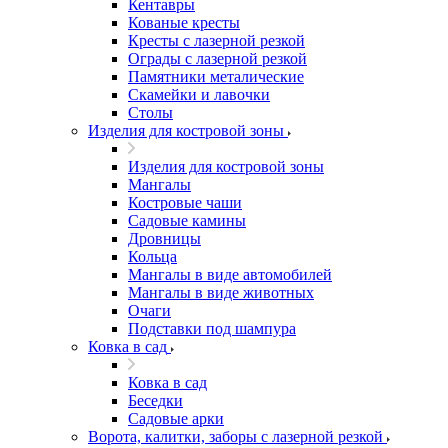
Кентавры
Кованые кресты
Кресты с лазерной резкой
Ограды с лазерной резкой
Памятники металические
Скамейки и лавочки
Столы
Изделия для костровой зоны
Изделия для костровой зоны
Мангалы
Костровые чаши
Садовые камины
Дровницы
Кольца
Мангалы в виде автомобилей
Мангалы в виде животных
Очаги
Подставки под шампура
Ковка в сад
Ковка в сад
Беседки
Садовые арки
Ворота, калитки, заборы с лазерной резкой