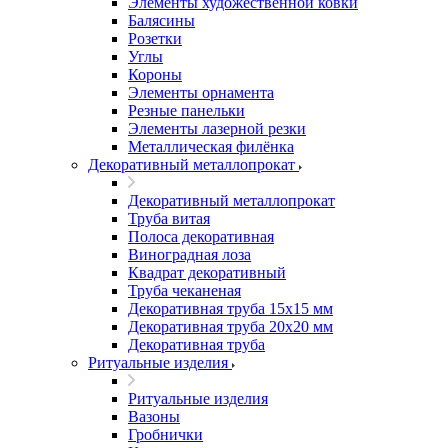
Элементы художественной ковки
Балясины
Розетки
Углы
Короны
Элементы орнамента
Резные панельки
Элементы лазерной резки
Металлическая филёнка
Декоративный металлопрокат
Декоративный металлопрокат
Труба витая
Полоса декоративная
Виноградная лоза
Квадрат декоративный
Труба чеканеная
Декоративная труба 15х15 мм
Декоративная труба 20х20 мм
Декоративная труба
Ритуальные изделия
Ритуальные изделия
Вазоны
Гробнички