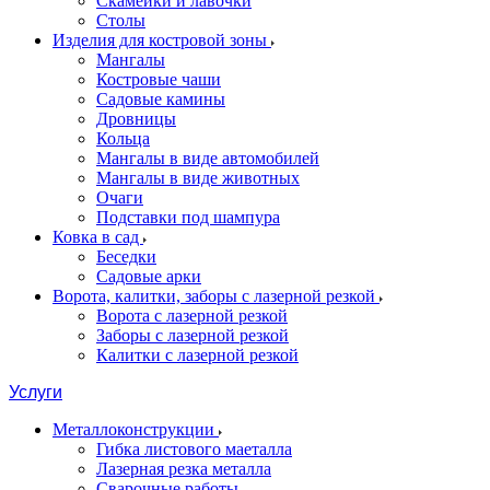
Скамейки и лавочки
Столы
Изделия для костровой зоны
Мангалы
Костровые чаши
Садовые камины
Дровницы
Кольца
Мангалы в виде автомобилей
Мангалы в виде животных
Очаги
Подставки под шампура
Ковка в сад
Беседки
Садовые арки
Ворота, калитки, заборы с лазерной резкой
Ворота с лазерной резкой
Заборы с лазерной резкой
Калитки с лазерной резкой
Услуги
Металлоконструкции
Гибка листового маеталла
Лазерная резка металла
Сварочные работы