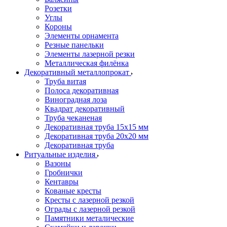
Розетки
Углы
Короны
Элементы орнамента
Резные панельки
Элементы лазерной резки
Металлическая филёнка
Декоративный металлопрокат
Труба витая
Полоса декоративная
Виноградная лоза
Квадрат декоративный
Труба чеканеная
Декоративная труба 15х15 мм
Декоративная труба 20х20 мм
Декоративная труба
Ритуальные изделия
Вазоны
Гробнички
Кентавры
Кованые кресты
Кресты с лазерной резкой
Ограды с лазерной резкой
Памятники металические