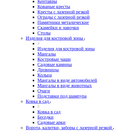
Кентавры
Кованые кресты
Кресты с лазерной резкой
Ограды с лазерной резкой
Памятники металические
Скамейки и лавочки
Столы
Изделия для костровой зоны
Изделия для костровой зоны
Мангалы
Костровые чаши
Садовые камины
Дровницы
Кольца
Мангалы в виде автомобилей
Мангалы в виде животных
Очаги
Подставки под шампура
Ковка в сад
Ковка в сад
Беседки
Садовые арки
Ворота, калитки, заборы с лазерной резкой