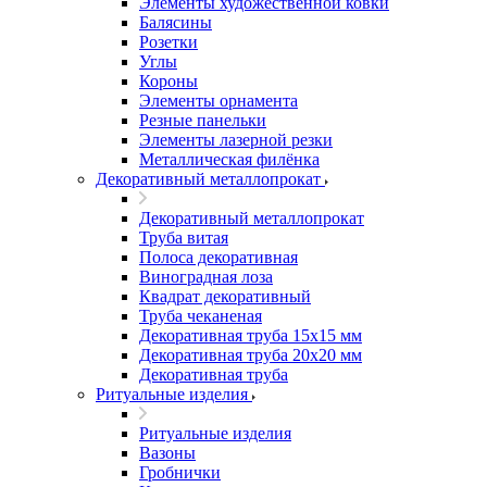
Элементы художественной ковки
Балясины
Розетки
Углы
Короны
Элементы орнамента
Резные панельки
Элементы лазерной резки
Металлическая филёнка
Декоративный металлопрокат
Декоративный металлопрокат
Труба витая
Полоса декоративная
Виноградная лоза
Квадрат декоративный
Труба чеканеная
Декоративная труба 15х15 мм
Декоративная труба 20х20 мм
Декоративная труба
Ритуальные изделия
Ритуальные изделия
Вазоны
Гробнички