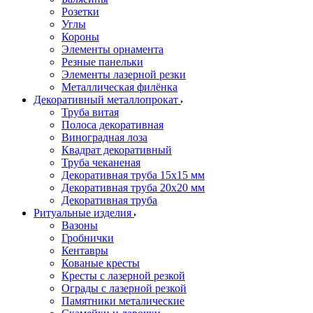
Розетки
Углы
Короны
Элементы орнамента
Резные панельки
Элементы лазерной резки
Металлическая филёнка
Декоративный металлопрокат
Труба витая
Полоса декоративная
Виноградная лоза
Квадрат декоративный
Труба чеканеная
Декоративная труба 15х15 мм
Декоративная труба 20х20 мм
Декоративная труба
Ритуальные изделия
Вазоны
Гробнички
Кентавры
Кованые кресты
Кресты с лазерной резкой
Ограды с лазерной резкой
Памятники металические