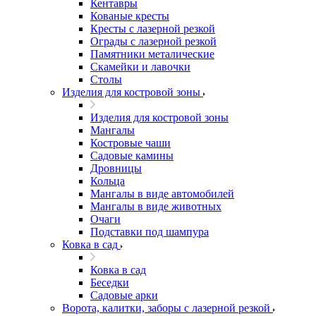
Кентавры
Кованые кресты
Кресты с лазерной резкой
Ограды с лазерной резкой
Памятники металические
Скамейки и лавочки
Столы
Изделия для костровой зоны
Изделия для костровой зоны
Мангалы
Костровые чаши
Садовые камины
Дровницы
Кольца
Мангалы в виде автомобилей
Мангалы в виде животных
Очаги
Подставки под шампура
Ковка в сад
Ковка в сад
Беседки
Садовые арки
Ворота, калитки, заборы с лазерной резкой