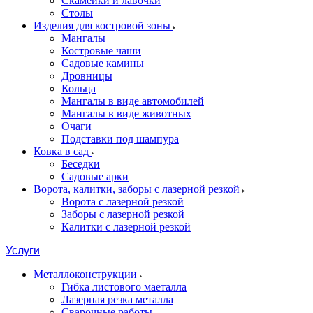
Скамейки и лавочки
Столы
Изделия для костровой зоны
Мангалы
Костровые чаши
Садовые камины
Дровницы
Кольца
Мангалы в виде автомобилей
Мангалы в виде животных
Очаги
Подставки под шампура
Ковка в сад
Беседки
Садовые арки
Ворота, калитки, заборы с лазерной резкой
Ворота с лазерной резкой
Заборы с лазерной резкой
Калитки с лазерной резкой
Услуги
Металлоконструкции
Гибка листового маеталла
Лазерная резка металла
Сварочные работы