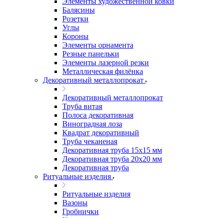
Элементы художественной ковки
Балясины
Розетки
Углы
Короны
Элементы орнамента
Резные панельки
Элементы лазерной резки
Металлическая филёнка
Декоративный металлопрокат
Декоративный металлопрокат
Труба витая
Полоса декоративная
Виноградная лоза
Квадрат декоративный
Труба чеканеная
Декоративная труба 15х15 мм
Декоративная труба 20х20 мм
Декоративная труба
Ритуальные изделия
Ритуальные изделия
Вазоны
Гробнички