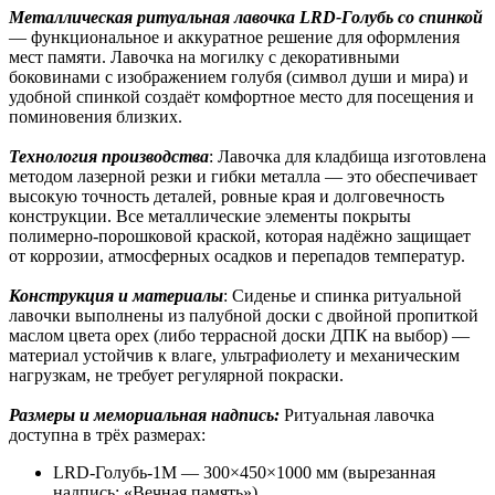
Металлическая ритуальная лавочка LRD-Голубь со спинкой
— функциональное и аккуратное решение для оформления
мест памяти. Лавочка на могилку с декоративными
боковинами с изображением голубя (символ души и мира) и
удобной спинкой создаёт комфортное место для посещения и
поминовения близких.
Технология производства
: Лавочка для кладбища изготовлена
методом лазерной резки и гибки металла — это обеспечивает
высокую точность деталей, ровные края и долговечность
конструкции. Все металлические элементы покрыты
полимерно-порошковой краской, которая надёжно защищает
от коррозии, атмосферных осадков и перепадов температур.
Конструкция и материалы
: Сиденье и спинка ритуальной
лавочки выполнены из палубной доски с двойной пропиткой
маслом цвета орех (либо террасной доски ДПК на выбор) —
материал устойчив к влаге, ультрафиолету и механическим
нагрузкам, не требует регулярной покраски.
Размеры и мемориальная надпись:
Ритуальная лавочка
доступна в трёх размерах:
LRD-Голубь-1М — 300×450×1000 мм (вырезанная
надпись: «Вечная память»)