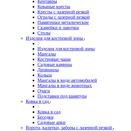
Кентавры
Кованые кресты
Кресты с лазерной резкой
Ограды с лазерной резкой
Памятники металические
Скамейки и лавочки
Столы
Изделия для костровой зоны
Изделия для костровой зоны
Мангалы
Костровые чаши
Садовые камины
Дровницы
Кольца
Мангалы в виде автомобилей
Мангалы в виде животных
Очаги
Подставки под шампура
Ковка в сад
Ковка в сад
Беседки
Садовые арки
Ворота, калитки, заборы с лазерной резкой