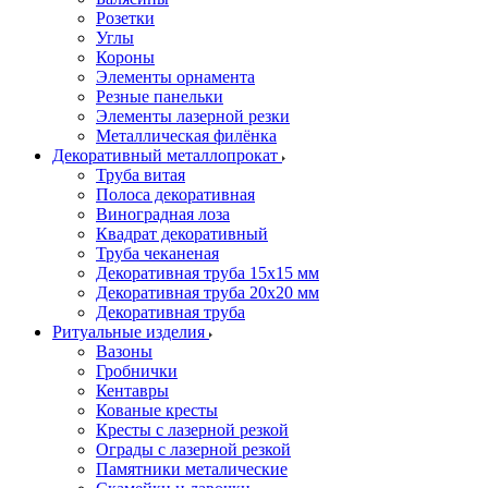
Розетки
Углы
Короны
Элементы орнамента
Резные панельки
Элементы лазерной резки
Металлическая филёнка
Декоративный металлопрокат
Труба витая
Полоса декоративная
Виноградная лоза
Квадрат декоративный
Труба чеканеная
Декоративная труба 15х15 мм
Декоративная труба 20х20 мм
Декоративная труба
Ритуальные изделия
Вазоны
Гробнички
Кентавры
Кованые кресты
Кресты с лазерной резкой
Ограды с лазерной резкой
Памятники металические