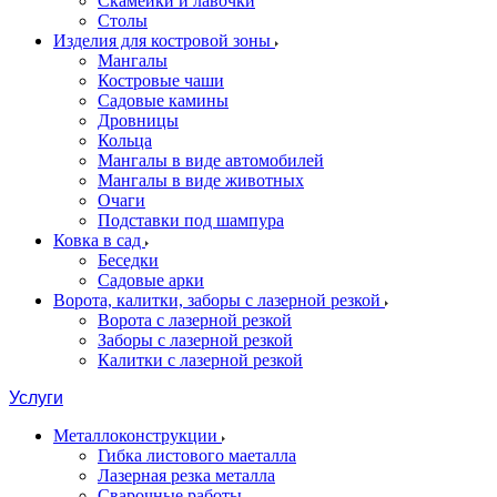
Скамейки и лавочки
Столы
Изделия для костровой зоны
Мангалы
Костровые чаши
Садовые камины
Дровницы
Кольца
Мангалы в виде автомобилей
Мангалы в виде животных
Очаги
Подставки под шампура
Ковка в сад
Беседки
Садовые арки
Ворота, калитки, заборы с лазерной резкой
Ворота с лазерной резкой
Заборы с лазерной резкой
Калитки с лазерной резкой
Услуги
Металлоконструкции
Гибка листового маеталла
Лазерная резка металла
Сварочные работы