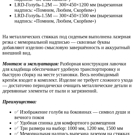
LRD-Голубь-1.2М — 300×450×1200 мм (вырезанная
надпись: «Помним, Любим, Скорбим»)
LRD-Голубь-1.5М — 300×450×1500 мм (вырезанная
надпись: «Помним, Любим, Скорбим»)
На металлических стяжках под сиденьем выполнена лазерная
резка с мемориальной надписью — сквозные буквы
добавляют изделию смысловую завершённость и аккуратный
внешний вид.
Монтаж и эксплуатация:
Разборная конструкция лавочки
для кладбища обеспечивает удобную транспортировку и
быструю сборку на месте установки. Весь необходимый
крепёж входит в комплект. Изделие не требует сложного ухода
— достаточно периодически очищать металлические детали и
деревянные элементы от пыли и загрязнений.
Преимущества:
✅ Изображение голубя на боковинах — символ души и
вечного покоя
✅ Удобная спинка для комфортного размещения
✅ Три размера на выбор: 1000 мм, 1200 мм, 1500 мм
✅ Мемориальная надпись вырезана лазером на стяжках