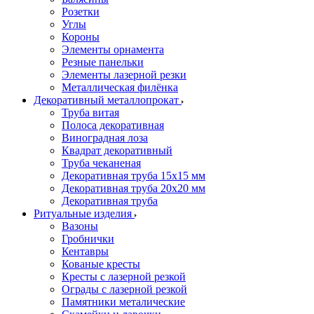
Розетки
Углы
Короны
Элементы орнамента
Резные панельки
Элементы лазерной резки
Металлическая филёнка
Декоративный металлопрокат
Труба витая
Полоса декоративная
Виноградная лоза
Квадрат декоративный
Труба чеканеная
Декоративная труба 15х15 мм
Декоративная труба 20х20 мм
Декоративная труба
Ритуальные изделия
Вазоны
Гробнички
Кентавры
Кованые кресты
Кресты с лазерной резкой
Ограды с лазерной резкой
Памятники металические