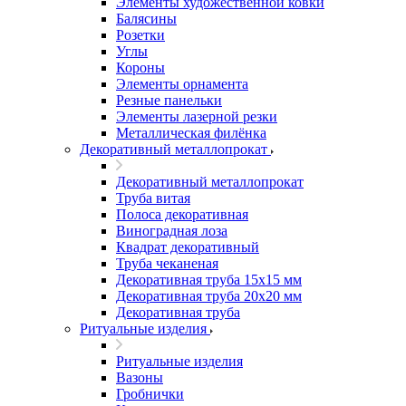
Элементы художественной ковки
Балясины
Розетки
Углы
Короны
Элементы орнамента
Резные панельки
Элементы лазерной резки
Металлическая филёнка
Декоративный металлопрокат
Декоративный металлопрокат
Труба витая
Полоса декоративная
Виноградная лоза
Квадрат декоративный
Труба чеканеная
Декоративная труба 15х15 мм
Декоративная труба 20х20 мм
Декоративная труба
Ритуальные изделия
Ритуальные изделия
Вазоны
Гробнички