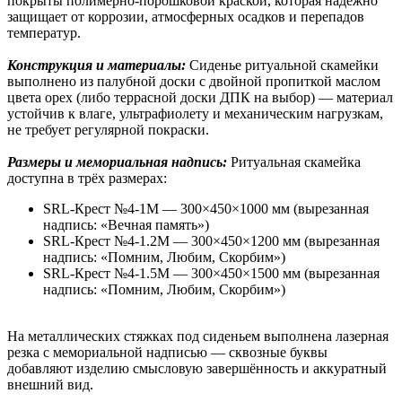
покрыты полимерно-порошковой краской, которая надёжно
защищает от коррозии, атмосферных осадков и перепадов
температур.
Конструкция и материалы:
Сиденье ритуальной скамейки
выполнено из палубной доски с двойной пропиткой маслом
цвета орех (либо террасной доски ДПК на выбор) — материал
устойчив к влаге, ультрафиолету и механическим нагрузкам,
не требует регулярной покраски.
Размеры и мемориальная надпись:
Ритуальная скамейка
доступна в трёх размерах:
SRL-Крест №4-1М — 300×450×1000 мм (вырезанная
надпись: «Вечная память»)
SRL-Крест №4-1.2М — 300×450×1200 мм (вырезанная
надпись: «Помним, Любим, Скорбим»)
SRL-Крест №4-1.5М — 300×450×1500 мм (вырезанная
надпись: «Помним, Любим, Скорбим»)
На металлических стяжках под сиденьем выполнена лазерная
резка с мемориальной надписью — сквозные буквы
добавляют изделию смысловую завершённость и аккуратный
внешний вид.