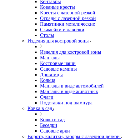
Кентавры
Кованые кресты
Кресты с лазерной резкой
Ограды с лазерной резкой
Памятники металические
Скамейки и лавочки
Столы
Изделия для костровой зоны
Изделия для костровой зоны
Мангалы
Костровые чаши
Садовые камины
Дровницы
Кольца
Мангалы в виде автомобилей
Мангалы в виде животных
Очаги
Подставки под шампура
Ковка в сад
Ковка в сад
Беседки
Садовые арки
Ворота, калитки, заборы с лазерной резкой