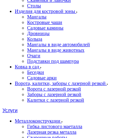
Скамейки и лавочки
Столы
Изделия для костровой зоны
Мангалы
Костровые чаши
Садовые камины
Дровницы
Кольца
Мангалы в виде автомобилей
Мангалы в виде животных
Очаги
Подставки под шампура
Ковка в сад
Беседки
Садовые арки
Ворота, калитки, заборы с лазерной резкой
Ворота с лазерной резкой
Заборы с лазерной резкой
Калитки с лазерной резкой
Услуги
Металлоконструкции
Гибка листового маеталла
Лазерная резка металла
Сварочные работы