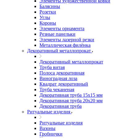
Элементы художественной ковки
Балясины
Розетки
Углы
Короны
Элементы орнамента
Резные панельки
Элементы лазерной резки
Металлическая филёнка
Декоративный металлопрокат
Декоративный металлопрокат
Труба витая
Полоса декоративная
Виноградная лоза
Квадрат декоративный
Труба чеканеная
Декоративная труба 15х15 мм
Декоративная труба 20х20 мм
Декоративная труба
Ритуальные изделия
Ритуальные изделия
Вазоны
Гробнички