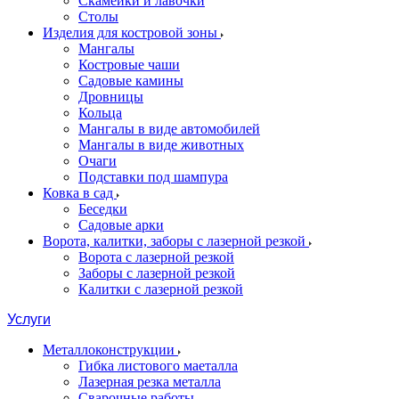
Скамейки и лавочки
Столы
Изделия для костровой зоны
Мангалы
Костровые чаши
Садовые камины
Дровницы
Кольца
Мангалы в виде автомобилей
Мангалы в виде животных
Очаги
Подставки под шампура
Ковка в сад
Беседки
Садовые арки
Ворота, калитки, заборы с лазерной резкой
Ворота с лазерной резкой
Заборы с лазерной резкой
Калитки с лазерной резкой
Услуги
Металлоконструкции
Гибка листового маеталла
Лазерная резка металла
Сварочные работы