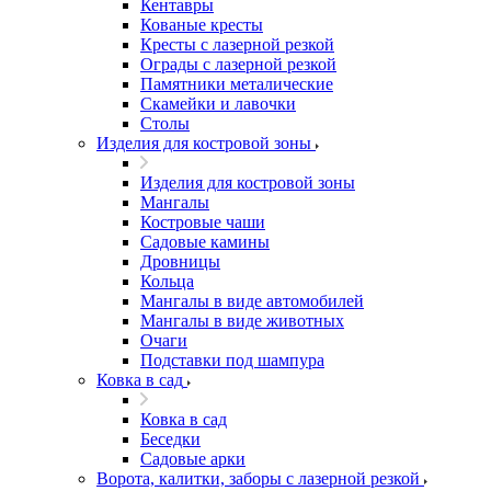
Кентавры
Кованые кресты
Кресты с лазерной резкой
Ограды с лазерной резкой
Памятники металические
Скамейки и лавочки
Столы
Изделия для костровой зоны
Изделия для костровой зоны
Мангалы
Костровые чаши
Садовые камины
Дровницы
Кольца
Мангалы в виде автомобилей
Мангалы в виде животных
Очаги
Подставки под шампура
Ковка в сад
Ковка в сад
Беседки
Садовые арки
Ворота, калитки, заборы с лазерной резкой