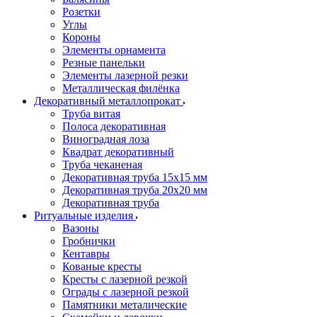
Розетки
Углы
Короны
Элементы орнамента
Резные панельки
Элементы лазерной резки
Металлическая филёнка
Декоративный металлопрокат
Труба витая
Полоса декоративная
Виноградная лоза
Квадрат декоративный
Труба чеканеная
Декоративная труба 15х15 мм
Декоративная труба 20х20 мм
Декоративная труба
Ритуальные изделия
Вазоны
Гробнички
Кентавры
Кованые кресты
Кресты с лазерной резкой
Ограды с лазерной резкой
Памятники металические