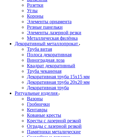
Розетки
Углы
Короны
Элементы орнамента
Резные панельки
Элементы лазерной резки
Металлическая филёнка
Декоративный металлопрокат
Труба витая
Полоса декоративная
Виноградная лоза
Квадрат декоративный
Труба чеканеная
Декоративная труба 15х15 мм
Декоративная труба 20х20 мм
Декоративная труба
Ритуальные изделия
Вазоны
Гробнички
Кентавры
Кованые кресты
Кресты с лазерной резкой
Ограды с лазерной резкой
Памятники металические