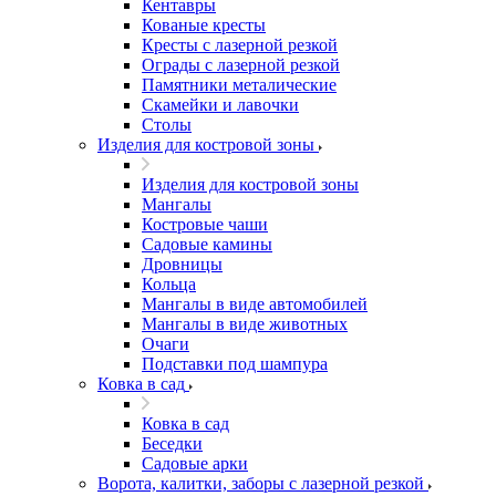
Кентавры
Кованые кресты
Кресты с лазерной резкой
Ограды с лазерной резкой
Памятники металические
Скамейки и лавочки
Столы
Изделия для костровой зоны
Изделия для костровой зоны
Мангалы
Костровые чаши
Садовые камины
Дровницы
Кольца
Мангалы в виде автомобилей
Мангалы в виде животных
Очаги
Подставки под шампура
Ковка в сад
Ковка в сад
Беседки
Садовые арки
Ворота, калитки, заборы с лазерной резкой