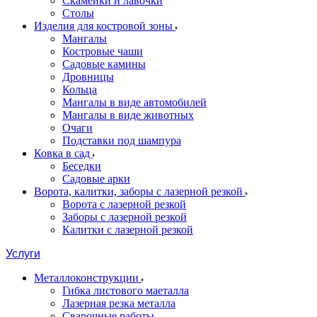
Скамейки и лавочки
Столы
Изделия для костровой зоны
Мангалы
Костровые чаши
Садовые камины
Дровницы
Кольца
Мангалы в виде автомобилей
Мангалы в виде животных
Очаги
Подставки под шампура
Ковка в сад
Беседки
Садовые арки
Ворота, калитки, заборы с лазерной резкой
Ворота с лазерной резкой
Заборы с лазерной резкой
Калитки с лазерной резкой
Услуги
Металлоконструкции
Гибка листового маеталла
Лазерная резка металла
Сварочные работы