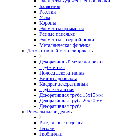
Элементы художественной ковки
Балясины
Розетки
Углы
Короны
Элементы орнамента
Резные панельки
Элементы лазерной резки
Металлическая филёнка
Декоративный металлопрокат
Декоративный металлопрокат
Труба витая
Полоса декоративная
Виноградная лоза
Квадрат декоративный
Труба чеканеная
Декоративная труба 15х15 мм
Декоративная труба 20х20 мм
Декоративная труба
Ритуальные изделия
Ритуальные изделия
Вазоны
Гробнички