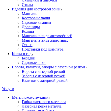
Скамейки и лавочки
Столы
Изделия для костровой зоны
Мангалы
Костровые чаши
Садовые камины
Дровницы
Кольца
Мангалы в виде автомобилей
Мангалы в виде животных
Очаги
Подставки под шампура
Ковка в сад
Беседки
Садовые арки
Ворота, калитки, заборы с лазерной резкой
Ворота с лазерной резкой
Заборы с лазерной резкой
Калитки с лазерной резкой
Услуги
Металлоконструкции
Гибка листового маеталла
Лазерная резка металла
Сварочные работы