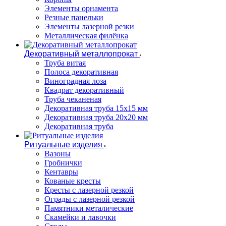
Элементы орнамента
Резные панельки
Элементы лазерной резки
Металлическая филёнка
Декоративный металлопрокат
Труба витая
Полоса декоративная
Виноградная лоза
Квадрат декоративный
Труба чеканеная
Декоративная труба 15х15 мм
Декоративная труба 20х20 мм
Декоративная труба
Ритуальные изделия
Вазоны
Гробнички
Кентавры
Кованые кресты
Кресты с лазерной резкой
Ограды с лазерной резкой
Памятники металические
Скамейки и лавочки