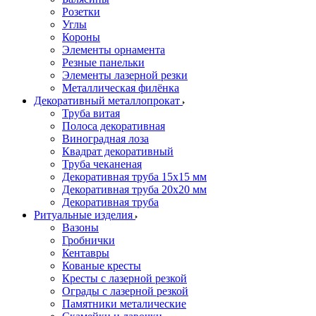
Розетки
Углы
Короны
Элементы орнамента
Резные панельки
Элементы лазерной резки
Металлическая филёнка
Декоративный металлопрокат
Труба витая
Полоса декоративная
Виноградная лоза
Квадрат декоративный
Труба чеканеная
Декоративная труба 15х15 мм
Декоративная труба 20х20 мм
Декоративная труба
Ритуальные изделия
Вазоны
Гробнички
Кентавры
Кованые кресты
Кресты с лазерной резкой
Ограды с лазерной резкой
Памятники металические