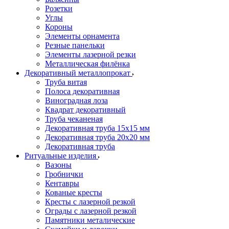
Розетки
Углы
Короны
Элементы орнамента
Резные панельки
Элементы лазерной резки
Металлическая филёнка
Декоративный металлопрокат
Труба витая
Полоса декоративная
Виноградная лоза
Квадрат декоративный
Труба чеканеная
Декоративная труба 15х15 мм
Декоративная труба 20х20 мм
Декоративная труба
Ритуальные изделия
Вазоны
Гробнички
Кентавры
Кованые кресты
Кресты с лазерной резкой
Ограды с лазерной резкой
Памятники металические