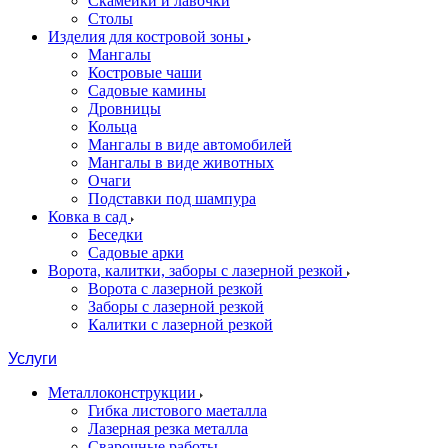
Скамейки и лавочки
Столы
Изделия для костровой зоны
Мангалы
Костровые чаши
Садовые камины
Дровницы
Кольца
Мангалы в виде автомобилей
Мангалы в виде животных
Очаги
Подставки под шампура
Ковка в сад
Беседки
Садовые арки
Ворота, калитки, заборы с лазерной резкой
Ворота с лазерной резкой
Заборы с лазерной резкой
Калитки с лазерной резкой
Услуги
Металлоконструкции
Гибка листового маеталла
Лазерная резка металла
Сварочные работы