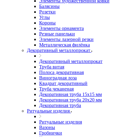
Элементы художественной ковки
Балясины
Розетки
Углы
Короны
Элементы орнамента
Резные панельки
Элементы лазерной резки
Металлическая филёнка
Декоративный металлопрокат
Декоративный металлопрокат
Труба витая
Полоса декоративная
Виноградная лоза
Квадрат декоративный
Труба чеканеная
Декоративная труба 15х15 мм
Декоративная труба 20х20 мм
Декоративная труба
Ритуальные изделия
Ритуальные изделия
Вазоны
Гробнички