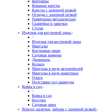
Кентавры
Кованые кресты
Кресты с лазерной резкой
Ограды с лазерной резкой
Памятники металические
Скамейки и лавочки
Столы
Изделия для костровой зоны
Изделия для костровой зоны
Мангалы
Костровые чаши
Садовые камины
Дровницы
Кольца
Мангалы в виде автомобилей
Мангалы в виде животных
Очаги
Подставки под шампура
Ковка в сад
Ковка в сад
Беседки
Садовые арки
Ворота, калитки, заборы с лазерной резкой