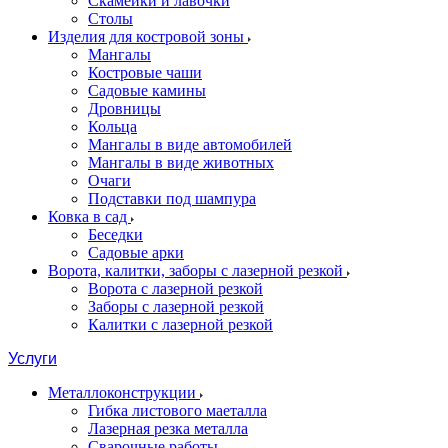
Скамейки и лавочки
Столы
Изделия для костровой зоны
Мангалы
Костровые чаши
Садовые камины
Дровницы
Кольца
Мангалы в виде автомобилей
Мангалы в виде животных
Очаги
Подставки под шампура
Ковка в сад
Беседки
Садовые арки
Ворота, калитки, заборы с лазерной резкой
Ворота с лазерной резкой
Заборы с лазерной резкой
Калитки с лазерной резкой
Услуги
Металлоконструкции
Гибка листового маеталла
Лазерная резка металла
Сварочные работы