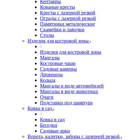
Кентавры
Кованые кресты
Кресты с лазерной резкой
Ограды с лазерной резкой
Памятники металические
Скамейки и лавочки
Столы
Изделия для костровой зоны
Изделия для костровой зоны
Мангалы
Костровые чаши
Садовые камины
Дровницы
Кольца
Мангалы в виде автомобилей
Мангалы в виде животных
Очаги
Подставки под шампура
Ковка в сад
Ковка в сад
Беседки
Садовые арки
Ворота, калитки, заборы с лазерной резкой