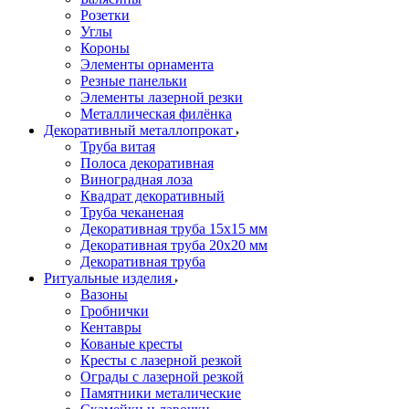
Розетки
Углы
Короны
Элементы орнамента
Резные панельки
Элементы лазерной резки
Металлическая филёнка
Декоративный металлопрокат
Труба витая
Полоса декоративная
Виноградная лоза
Квадрат декоративный
Труба чеканеная
Декоративная труба 15х15 мм
Декоративная труба 20х20 мм
Декоративная труба
Ритуальные изделия
Вазоны
Гробнички
Кентавры
Кованые кресты
Кресты с лазерной резкой
Ограды с лазерной резкой
Памятники металические