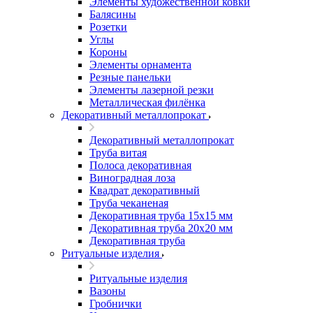
Элементы художественной ковки
Балясины
Розетки
Углы
Короны
Элементы орнамента
Резные панельки
Элементы лазерной резки
Металлическая филёнка
Декоративный металлопрокат
Декоративный металлопрокат
Труба витая
Полоса декоративная
Виноградная лоза
Квадрат декоративный
Труба чеканеная
Декоративная труба 15х15 мм
Декоративная труба 20х20 мм
Декоративная труба
Ритуальные изделия
Ритуальные изделия
Вазоны
Гробнички