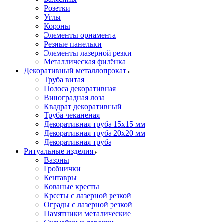
Розетки
Углы
Короны
Элементы орнамента
Резные панельки
Элементы лазерной резки
Металлическая филёнка
Декоративный металлопрокат
Труба витая
Полоса декоративная
Виноградная лоза
Квадрат декоративный
Труба чеканеная
Декоративная труба 15х15 мм
Декоративная труба 20х20 мм
Декоративная труба
Ритуальные изделия
Вазоны
Гробнички
Кентавры
Кованые кресты
Кресты с лазерной резкой
Ограды с лазерной резкой
Памятники металические