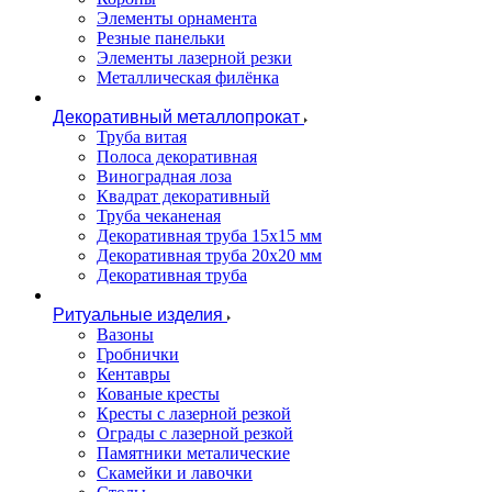
Элементы орнамента
Резные панельки
Элементы лазерной резки
Металлическая филёнка
Декоративный металлопрокат
Труба витая
Полоса декоративная
Виноградная лоза
Квадрат декоративный
Труба чеканеная
Декоративная труба 15х15 мм
Декоративная труба 20х20 мм
Декоративная труба
Ритуальные изделия
Вазоны
Гробнички
Кентавры
Кованые кресты
Кресты с лазерной резкой
Ограды с лазерной резкой
Памятники металические
Скамейки и лавочки