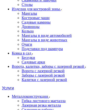
Скамейки и лавочки
Столы
Изделия для костровой зоны
Мангалы
Костровые чаши
Садовые камины
Дровницы
Кольца
Мангалы в виде автомобилей
Мангалы в виде животных
Очаги
Подставки под шампура
Ковка в сад
Беседки
Садовые арки
Ворота, калитки, заборы с лазерной резкой
Ворота с лазерной резкой
Заборы с лазерной резкой
Калитки с лазерной резкой
Услуги
Металлоконструкции
Гибка листового маеталла
Лазерная резка металла
Сварочные работы