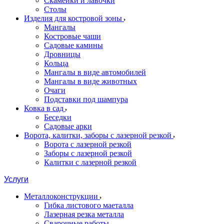
Скамейки и лавочки
Столы
Изделия для костровой зоны
Мангалы
Костровые чаши
Садовые камины
Дровницы
Кольца
Мангалы в виде автомобилей
Мангалы в виде животных
Очаги
Подставки под шампура
Ковка в сад
Беседки
Садовые арки
Ворота, калитки, заборы с лазерной резкой
Ворота с лазерной резкой
Заборы с лазерной резкой
Калитки с лазерной резкой
Услуги
Металлоконструкции
Гибка листового маеталла
Лазерная резка металла
Сварочные работы