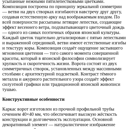
усыпанные нежными пятилепестковыми цветками.
Композиция построена по принципу зеркальной симметрии
— ветви на двух створках изгибаются навстречу друг другу,
создавая естественную арку над воображаемым входом. По
всей поверхности рассыпаны летящие лепестки, создающие
эффект весеннего ветра, подхватывающего цветочный дождь
— одного из самых поэтичных образов японской культуры.
Каждый цветок тщательно детализирован с пятью лепестками
и выраженной серединкой, ветви имеют естественные изгибы
и текстуру коры. Композиция создаёт ощущение застывшего
мгновения цветения — того самого момента совершенной
красоты, который в японской философии символизирует
хрупкость и скоротечность жизни. Ворота состоят из двух
симметричных створок, установленных между массивными
столбами с архитектурной подсветкой. Контраст тёмного
металла и ажурного растительного узора создаёт эффект
силуэтной графики или традиционной японской живописи
тушью.
Конструктивные особенности
Каркас ворот изготовлен из прочной профильной трубы
сечением 40×40 мм, что обеспечивает высокую жёсткость
конструкции и долговечность эксплуатации. Основной
декоративный элемент — натуралистичное изображение