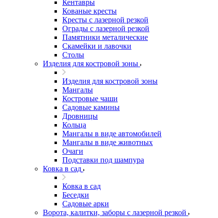
Кентавры
Кованые кресты
Кресты с лазерной резкой
Ограды с лазерной резкой
Памятники металические
Скамейки и лавочки
Столы
Изделия для костровой зоны
Изделия для костровой зоны
Мангалы
Костровые чаши
Садовые камины
Дровницы
Кольца
Мангалы в виде автомобилей
Мангалы в виде животных
Очаги
Подставки под шампура
Ковка в сад
Ковка в сад
Беседки
Садовые арки
Ворота, калитки, заборы с лазерной резкой