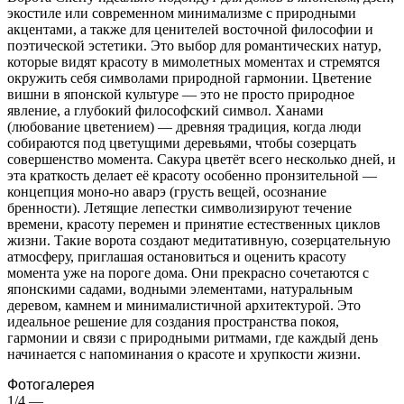
экостиле или современном минимализме с природными
акцентами, а также для ценителей восточной философии и
поэтической эстетики. Это выбор для романтических натур,
которые видят красоту в мимолетных моментах и стремятся
окружить себя символами природной гармонии. Цветение
вишни в японской культуре — это не просто природное
явление, а глубокий философский символ. Ханами
(любование цветением) — древняя традиция, когда люди
собираются под цветущими деревьями, чтобы созерцать
совершенство момента. Сакура цветёт всего несколько дней, и
эта краткость делает её красоту особенно пронзительной —
концепция моно-но аварэ (грусть вещей, осознание
бренности). Летящие лепестки символизируют течение
времени, красоту перемен и принятие естественных циклов
жизни. Такие ворота создают медитативную, созерцательную
атмосферу, приглашая остановиться и оценить красоту
момента уже на пороге дома. Они прекрасно сочетаются с
японскими садами, водными элементами, натуральным
деревом, камнем и минималистичной архитектурой. Это
идеальное решение для создания пространства покоя,
гармонии и связи с природными ритмами, где каждый день
начинается с напоминания о красоте и хрупкости жизни.
Фотогалерея
1/4
—