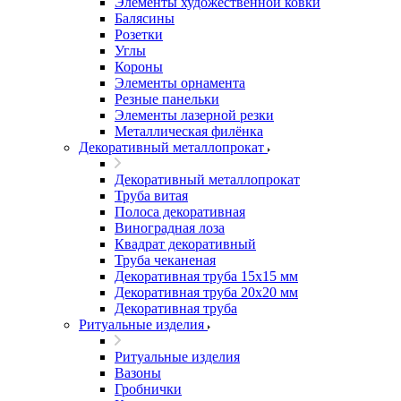
Элементы художественной ковки
Балясины
Розетки
Углы
Короны
Элементы орнамента
Резные панельки
Элементы лазерной резки
Металлическая филёнка
Декоративный металлопрокат
Декоративный металлопрокат
Труба витая
Полоса декоративная
Виноградная лоза
Квадрат декоративный
Труба чеканеная
Декоративная труба 15х15 мм
Декоративная труба 20х20 мм
Декоративная труба
Ритуальные изделия
Ритуальные изделия
Вазоны
Гробнички