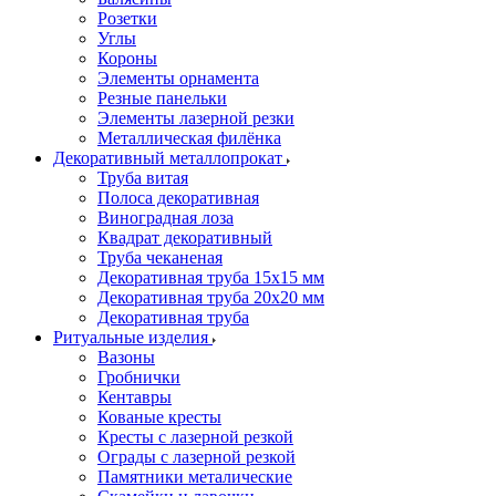
Розетки
Углы
Короны
Элементы орнамента
Резные панельки
Элементы лазерной резки
Металлическая филёнка
Декоративный металлопрокат
Труба витая
Полоса декоративная
Виноградная лоза
Квадрат декоративный
Труба чеканеная
Декоративная труба 15х15 мм
Декоративная труба 20х20 мм
Декоративная труба
Ритуальные изделия
Вазоны
Гробнички
Кентавры
Кованые кресты
Кресты с лазерной резкой
Ограды с лазерной резкой
Памятники металические