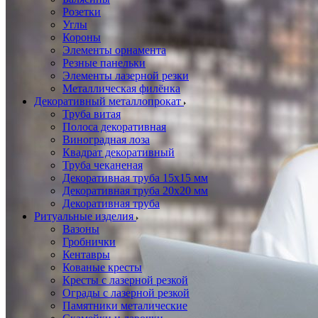
Розетки
Углы
Короны
Элементы орнамента
Резные панельки
Элементы лазерной резки
Металлическая филёнка
Декоративный металлопрокат
Труба витая
Полоса декоративная
Виноградная лоза
Квадрат декоративный
Труба чеканеная
Декоративная труба 15х15 мм
Декоративная труба 20х20 мм
Декоративная труба
Ритуальные изделия
Вазоны
Гробнички
Кентавры
Кованые кресты
Кресты с лазерной резкой
Ограды с лазерной резкой
Памятники металические