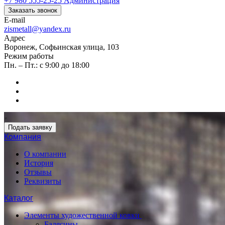
+7 980 555-25-25
Администрация
Заказать звонок
E-mail
zismetall@yandex.ru
Адрес
Воронеж, Софьинская улица, 103
Режим работы
Пн. – Пт.: с 9:00 до 18:00
Подать заявку
Компания
О компании
История
Отзывы
Реквизиты
Каталог
Элементы художественной ковки
Балясины