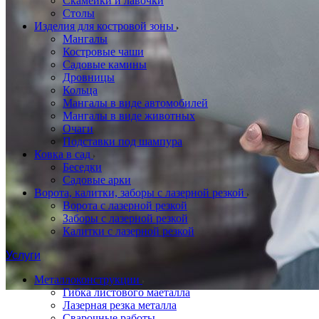
Скамейки и лавочки
Столы
Изделия для костровой зоны
Мангалы
Костровые чаши
Садовые камины
Дровницы
Кольца
Мангалы в виде автомобилей
Мангалы в виде животных
Очаги
Подставки под шампура
Ковка в сад
Беседки
Садовые арки
Ворота, калитки, заборы с лазерной резкой
Ворота с лазерной резкой
Заборы с лазерной резкой
Калитки с лазерной резкой
Услуги
Металлоконструкции
Гибка листового маеталла
Лазерная резка металла
Сварочные работы