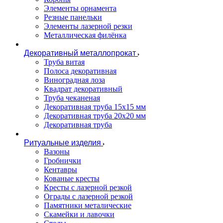
Элементы орнамента
Резные панельки
Элементы лазерной резки
Металлическая филёнка
Декоративный металлопрокат
Труба витая
Полоса декоративная
Виноградная лоза
Квадрат декоративный
Труба чеканеная
Декоративная труба 15х15 мм
Декоративная труба 20х20 мм
Декоративная труба
Ритуальные изделия
Вазоны
Гробнички
Кентавры
Кованые кресты
Кресты с лазерной резкой
Ограды с лазерной резкой
Памятники металические
Скамейки и лавочки