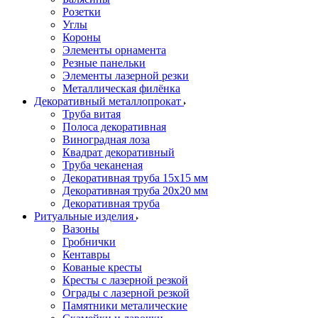
Розетки
Углы
Короны
Элементы орнамента
Резные панельки
Элементы лазерной резки
Металлическая филёнка
Декоративный металлопрокат
Труба витая
Полоса декоративная
Виноградная лоза
Квадрат декоративный
Труба чеканеная
Декоративная труба 15х15 мм
Декоративная труба 20х20 мм
Декоративная труба
Ритуальные изделия
Вазоны
Гробнички
Кентавры
Кованые кресты
Кресты с лазерной резкой
Ограды с лазерной резкой
Памятники металические