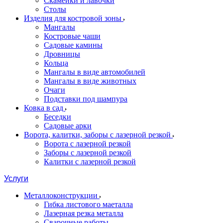
Скамейки и лавочки
Столы
Изделия для костровой зоны
Мангалы
Костровые чаши
Садовые камины
Дровницы
Кольца
Мангалы в виде автомобилей
Мангалы в виде животных
Очаги
Подставки под шампура
Ковка в сад
Беседки
Садовые арки
Ворота, калитки, заборы с лазерной резкой
Ворота с лазерной резкой
Заборы с лазерной резкой
Калитки с лазерной резкой
Услуги
Металлоконструкции
Гибка листового маеталла
Лазерная резка металла
Сварочные работы