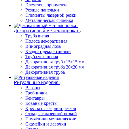
Элементы орнамента
Резные панельки
Элементы лазерной резки
Металлическая филёнка
Декоративный металлопрокат
Труба витая
Полоса декоративная
Виноградная лоза
Квадрат декоративный
Труба чеканеная
Декоративная труба 15х15 мм
Декоративная труба 20х20 мм
Декоративная труба
Ритуальные изделия
Вазоны
Гробнички
Кентавры
Кованые кресты
Кресты с лазерной резкой
Ограды с лазерной резкой
Памятники металические
Скамейки и лавочки