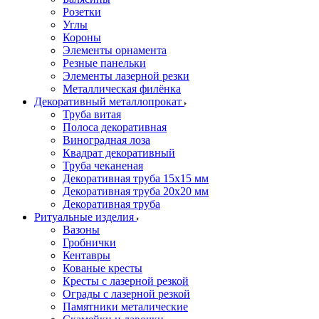
Розетки
Углы
Короны
Элементы орнамента
Резные панельки
Элементы лазерной резки
Металлическая филёнка
Декоративный металлопрокат
Труба витая
Полоса декоративная
Виноградная лоза
Квадрат декоративный
Труба чеканеная
Декоративная труба 15х15 мм
Декоративная труба 20х20 мм
Декоративная труба
Ритуальные изделия
Вазоны
Гробнички
Кентавры
Кованые кресты
Кресты с лазерной резкой
Ограды с лазерной резкой
Памятники металические