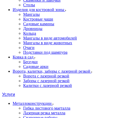
Скамейки и лавочки
Столы
Изделия для костровой зоны
Мангалы
Костровые чаши
Садовые камины
Дровницы
Кольца
Мангалы в виде автомобилей
Мангалы в виде животных
Очаги
Подставки под шампура
Ковка в сад
Беседки
Садовые арки
Ворота, калитки, заборы с лазерной резкой
Ворота с лазерной резкой
Заборы с лазерной резкой
Калитки с лазерной резкой
Услуги
Металлоконструкции
Гибка листового маеталла
Лазерная резка металла
Сварочные работы