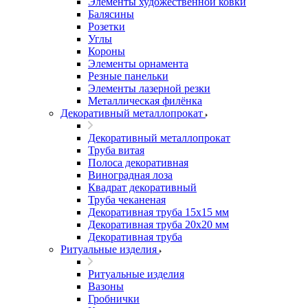
Элементы художественной ковки
Балясины
Розетки
Углы
Короны
Элементы орнамента
Резные панельки
Элементы лазерной резки
Металлическая филёнка
Декоративный металлопрокат
Декоративный металлопрокат
Труба витая
Полоса декоративная
Виноградная лоза
Квадрат декоративный
Труба чеканеная
Декоративная труба 15х15 мм
Декоративная труба 20х20 мм
Декоративная труба
Ритуальные изделия
Ритуальные изделия
Вазоны
Гробнички