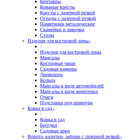
Кентавры
Кованые кресты
Кресты с лазерной резкой
Ограды с лазерной резкой
Памятники металические
Скамейки и лавочки
Столы
Изделия для костровой зоны
Изделия для костровой зоны
Мангалы
Костровые чаши
Садовые камины
Дровницы
Кольца
Мангалы в виде автомобилей
Мангалы в виде животных
Очаги
Подставки под шампура
Ковка в сад
Ковка в сад
Беседки
Садовые арки
Ворота, калитки, заборы с лазерной резкой